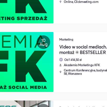
Online, Clickmeeting.com
10
Marketing
Aug
Video w social mediach
montaż ✳️ BESTSELLER
Od 1 414,50 zł
Akademia Marketingu KFK
Centrum Konferencyjne, budynek
58, Warszawa