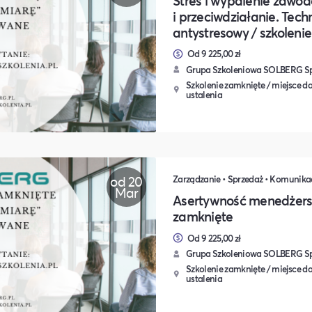
Stres i wypalenie zawod
i przeciwdziałanie. Techn
antystresowy / szkoleni
Od 9 225,00 zł
Grupa Szkoleniowa SOLBERG Sp.
Szkolenie zamknięte / miejsce do
ustalenia
od 20
Mar
Asertywność menedżersk
zamknięte
Od 9 225,00 zł
Grupa Szkoleniowa SOLBERG Sp.
Szkolenie zamknięte / miejsce do
ustalenia