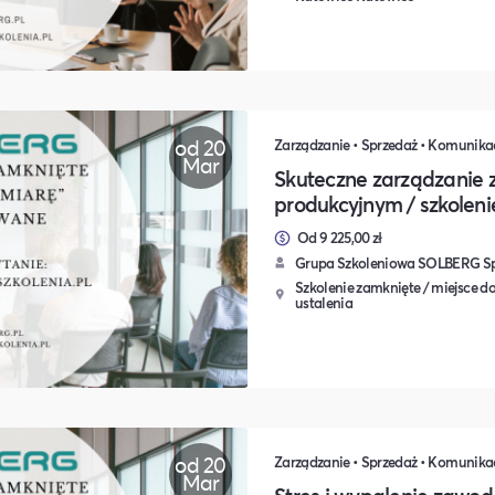
od 20
Mar
Skuteczne zarządzanie
produkcyjnym / szkolen
Od 9 225,00 zł
Grupa Szkoleniowa SOLBERG Sp.
Szkolenie zamknięte / miejsce do
ustalenia
od 20
Mar