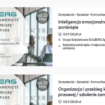
od 20
Mar
Inteligencja emocjonalna
zamknięte
Od 9 225,00 zł
Grupa Szkoleniowa SOLBERG Sp.
Szkolenie zamknięte / miejsce do
ustalenia
od 20
Mar
Organizacja i przebieg k
prasowej / szkolenie za
Od 9 225,00 zł