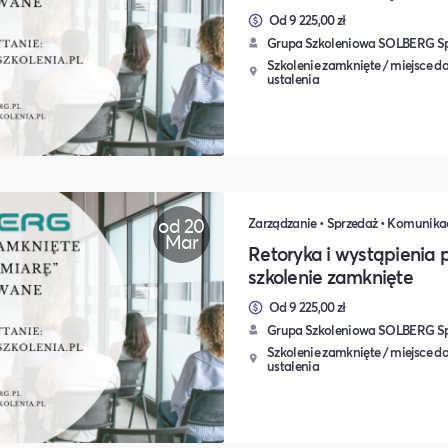
Od 9 225,00 zł
Grupa Szkoleniowa SOLBERG Sp.
Szkolenie zamknięte / miejsce do
ustalenia
od 20
Mar
Retoryka i wystąpienia p
szkolenie zamknięte
Od 9 225,00 zł
Grupa Szkoleniowa SOLBERG Sp.
Szkolenie zamknięte / miejsce do
ustalenia