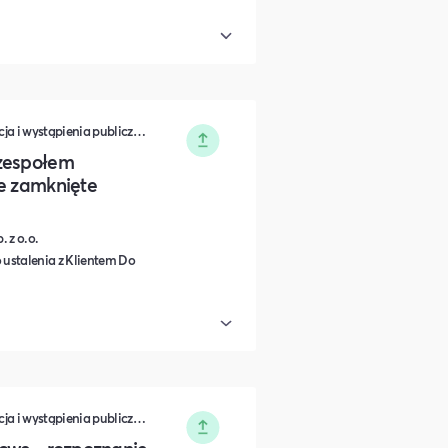
Zarządzanie • Sprzedaż • Komunikacja i wystąpienia publiczne • Rozwój osobisty • Turystyka i podróże • Wydarzenia zamknięte • Marketing • Biznes i Przedsiędsiębiorczość • Nauka i Edukacja • Polityka i Gospodarka • Dieta, Odżywianie i Degustacje • IT i Nowe technologie
 zespołem
ie zamknięte
 z o.o.
 ustalenia z Klientem Do
Zarządzanie • Sprzedaż • Komunikacja i wystąpienia publiczne • Rozwój osobisty • Turystyka i podróże • Wydarzenia zamknięte • Marketing • Biznes i Przedsiędsiębiorczość • Nauka i Edukacja • Polityka i Gospodarka • Dieta, Odżywianie i Degustacje • IT i Nowe technologie