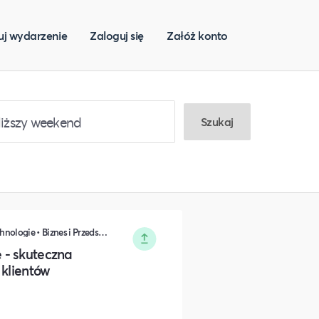
uj wydarzenie
Zaloguj się
Załóż konto
Szukaj
Marketing • Sprzedaż • IT i Nowe technologie • Biznes i Przedsiędsiębiorczość
 - skuteczna
 klientów