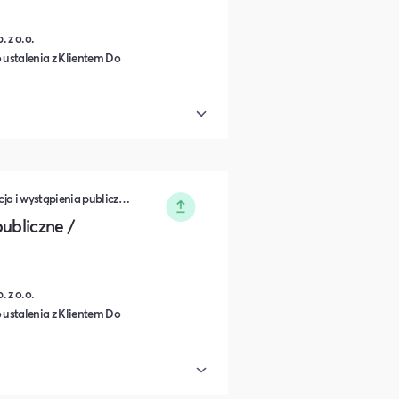
 z o.o.
 ustalenia z Klientem Do
Zarządzanie • Sprzedaż • Komunikacja i wystąpienia publiczne • Rozwój osobisty • Turystyka i podróże • Wydarzenia zamknięte • Marketing • Biznes i Przedsiędsiębiorczość • Nauka i Edukacja • Polityka i Gospodarka • Dieta, Odżywianie i Degustacje • IT i Nowe technologie
ubliczne /
 z o.o.
 ustalenia z Klientem Do