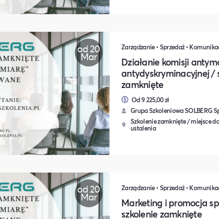
od 20
Mar
Działanie komisji antym
antydyskryminacyjnej / 
zamknięte
Od 9 225,00 zł
Grupa Szkoleniowa SOLBERG Sp.
Szkolenie zamknięte / miejsce do
ustalenia
od 20
Mar
Marketing i promocja sp
szkolenie zamknięte