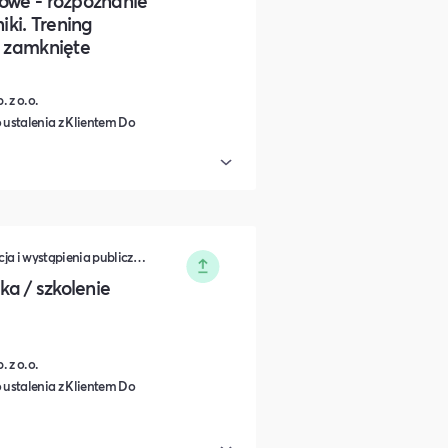
owe - rozpoznanie
iki. Trening
e zamknięte
 z o.o.
 ustalenia z Klientem Do
Zarządzanie • Sprzedaż • Komunikacja i wystąpienia publiczne • Rozwój osobisty • Turystyka i podróże • Wydarzenia zamknięte • Marketing • Biznes i Przedsiędsiębiorczość • Nauka i Edukacja • Polityka i Gospodarka • Dieta, Odżywianie i Degustacje • IT i Nowe technologie
a / szkolenie
 z o.o.
 ustalenia z Klientem Do