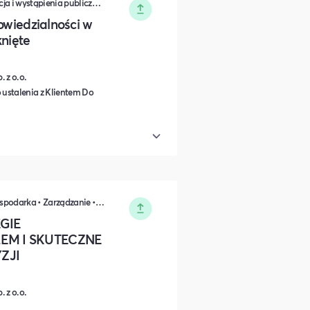
Zarządzanie • Sprzedaż • Komunikacja i wystąpienia publiczne • Rozwój osobisty • Turystyka i podróże • Wydarzenia zamknięte • Marketing • Biznes i Przedsiędsiębiorczość • Nauka i Edukacja • Polityka i Gospodarka • Dieta, Odżywianie i Degustacje • IT i Nowe technologie
powiedzialności w
knięte
 z o.o.
 ustalenia z Klientem Do
Sprzedaż • Marketing • Polityka i Gospodarka • Zarządzanie • Rozwój osobisty • Biznes i Przedsiędsiębiorczość
GIE
EM I SKUTECZNE
ZJI
 z o.o.