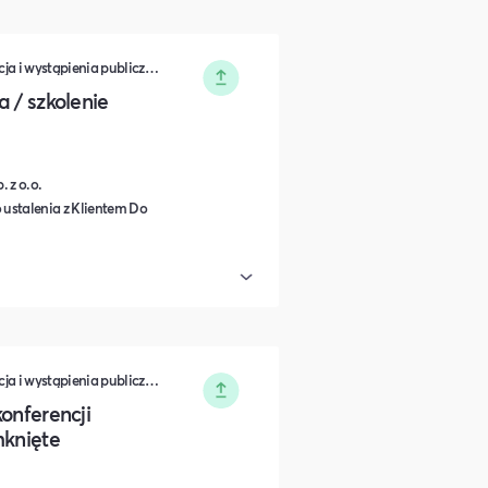
Zarządzanie • Sprzedaż • Komunikacja i wystąpienia publiczne • Rozwój osobisty • Turystyka i podróże • Wydarzenia zamknięte • Marketing • Biznes i Przedsiędsiębiorczość • Nauka i Edukacja • Polityka i Gospodarka • Dieta, Odżywianie i Degustacje • IT i Nowe technologie
 / szkolenie
 z o.o.
 ustalenia z Klientem Do
Zarządzanie • Sprzedaż • Komunikacja i wystąpienia publiczne • Rozwój osobisty • Turystyka i podróże • Wydarzenia zamknięte • Marketing • Biznes i Przedsiędsiębiorczość • Nauka i Edukacja • Polityka i Gospodarka • Dieta, Odżywianie i Degustacje • IT i Nowe technologie
onferencji
mknięte