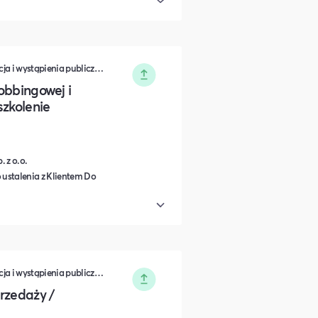
Zarządzanie • Sprzedaż • Komunikacja i wystąpienia publiczne • Rozwój osobisty • Turystyka i podróże • Wydarzenia zamknięte • Marketing • Biznes i Przedsiędsiębiorczość • Nauka i Edukacja • Polityka i Gospodarka • Dieta, Odżywianie i Degustacje • IT i Nowe technologie
obbingowej i
szkolenie
 z o.o.
 ustalenia z Klientem Do
Zarządzanie • Sprzedaż • Komunikacja i wystąpienia publiczne • Rozwój osobisty • Turystyka i podróże • Wydarzenia zamknięte • Marketing • Biznes i Przedsiędsiębiorczość • Nauka i Edukacja • Polityka i Gospodarka • Dieta, Odżywianie i Degustacje • IT i Nowe technologie
rzedaży /