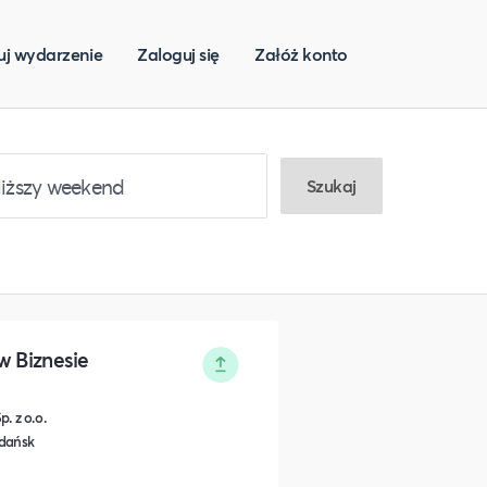
uj wydarzenie
Zaloguj się
Załóż konto
Szukaj
w Biznesie
. z o.o.
Gdańsk