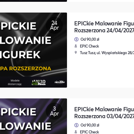
24
EPICkie Malowanie Figu
Apr
Rozszerzona 24/04/202
Od 90,00 zł
EPIC Check
Tusz Tusz, ul. Wyspiańskiego 28
3
EPICkie Malowanie Figu
Apr
Rozszerzona 03/04/202
Od 90,00 zł
EPIC Check