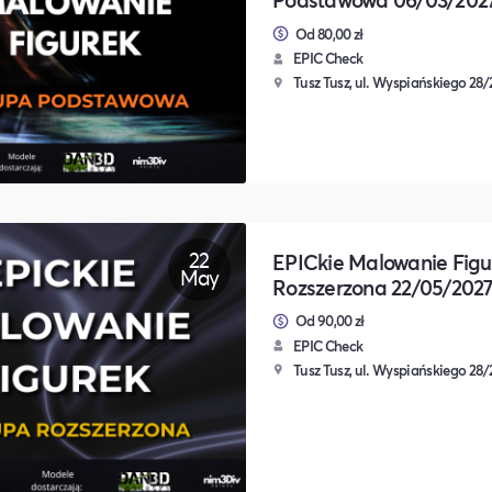
Od 80,00 zł
EPIC Check
Tusz Tusz, ul. Wyspiańskiego 28
22
EPICkie Malowanie Figu
May
Rozszerzona 22/05/202
Od 90,00 zł
EPIC Check
Tusz Tusz, ul. Wyspiańskiego 28