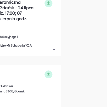
Ceramiczna
ańsk - 24 lipca
z. 17:00; 07
 sierpnia godz.
dukacyjnego i
tro +1), Schuberta 102A,
w Gdańsku
enna 33/35, Gdańsk