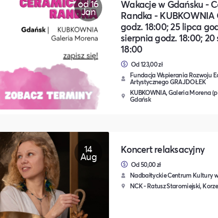
od 16
Wakacje w Gdańsku - 
Jan
Randka - KUBKOWNIA Gd
godz. 18:00; 25 lipca god
sierpnia godz. 18:00; 20
18:00
Od 123,00 zł
Fundacja Wspierania Rozwoju E
Artystycznego GRAJDOŁEK
KUBKOWNIA, Galeria Morena (pię
Gdańsk
14
Koncert relaksacyjny
Aug
Od 50,00 zł
Nadbałtyckie Centrum Kultury 
NCK - Ratusz Staromiejski, Korz