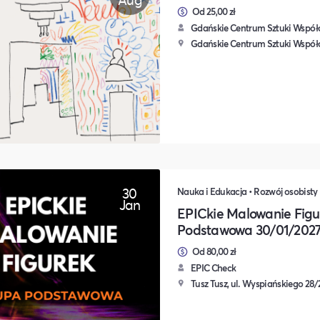
Od 25,00 zł
Gdańskie Centrum Sztuki Współ
Gdańskie Centrum Sztuki Współcz
30
Jan
EPICkie Malowanie Figu
Podstawowa 30/01/202
Od 80,00 zł
EPIC Check
Tusz Tusz, ul. Wyspiańskiego 28