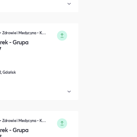
Nauka i Edukacja • Rozwój osobisty • Zdrowie i Medycyna • Kultura i Sztuka • DIY, Majsterkowanie, Hobby
rek - Grupa
7
/2, Gdańsk
Nauka i Edukacja • Rozwój osobisty • Zdrowie i Medycyna • Kultura i Sztuka • DIY, Majsterkowanie, Hobby
rek - Grupa
7