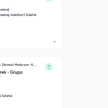
czesnej
esnej, Jaskółcza 1, Gdańsk
Nauka i Edukacja • Rozwój osobisty • Zdrowie i Medycyna • Kultura i Sztuka • DIY, Majsterkowanie, Hobby
rek - Grupa
7
/2, Gdańsk