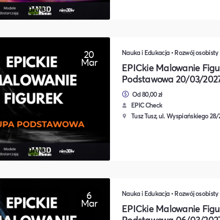
20
Mar
EPICkie Malowanie Figu
Podstawowa 20/03/202
Od 80,00 zł
EPIC Check
Tusz Tusz, ul. Wyspiańskiego 28
6
Mar
EPICkie Malowanie Figu
Podstawowa 06/03/202