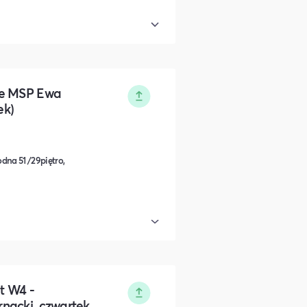
ie MSP Ewa
ek)
dna 51 /29piętro,
t W4 -
nacki, czwartek