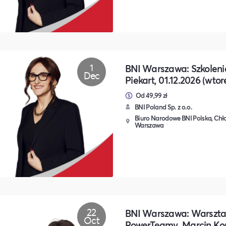
1
BNI Warszawa: Szkolen
Dec
Piekart, 01.12.2026 (wtor
Od 49,99 zł
BNI Poland Sp. z o.o.
Biuro Narodowe BNI Polska, Chło
Warszawa
22
BNI Warszawa: Warszta
Oct
PowerTeamy, Marcin Kor