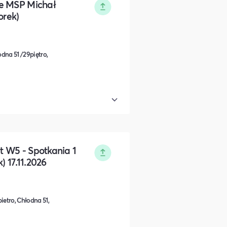
ie MSP Michał
orek)
dna 51 /29piętro,
 W5 - Spotkania 1
) 17.11.2026
ietro, Chłodna 51,