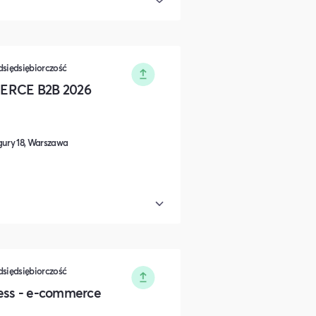
edsiędsiębiorczość
RCE B2B 2026
gury 18, Warszawa
edsiędsiębiorczość
ess - e-commerce