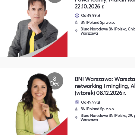
22.10.2026 r.
Od 49,99 zł
BNI Poland Sp. z o.o.
Biuro Narodowe BNI Polska, Chło
Warszawa
8
BNI Warszawa: Warszta
Dec
networking i mingling, A
(wtorek) 08.12.2026 r.
Od 49,99 zł
BNI Poland Sp. z o.o.
Biuro Narodowe BNI Polska, 29. p
Warszawa