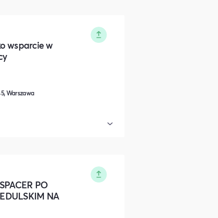
ako wsparcie w
cy
45, Warszawa
I SPACER PO
EDULSKIM NA