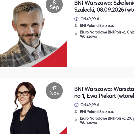
8
BNI Warszawa: Szkolen
Sep
Szulecki, 08.09.2026 (wt
Od 49,99 zł
BNI Poland Sp. z o.o.
Biuro Narodowe BNI Polska, Chło
Warszawa
17
BNI Warszawa: Warsztat
Nov
na 1, Ewa Piekart (wtorek
Od 49,99 zł
BNI Poland Sp. z o.o.
Biuro Narodowe BNI Polska, 29. p
Warszawa