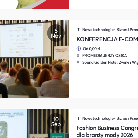
5
IT i Nowe technologie • Biznes i Prz
Nov
KONFERENCJA E-COME
Od 0,00 zł
PROMEDIA JERZY OSIKA
Sound Garden Hotel, Żwirki i Wi
10
IT i Nowe technologie • Biznes i Prz
Sep
Fashion Business Congr
dla branży mody 2026