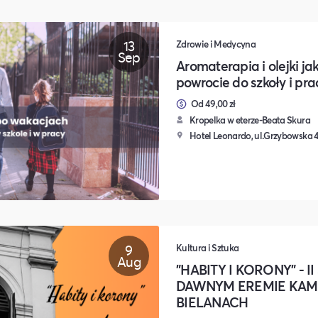
13
Zdrowie i Medycyna
Sep
Aromaterapia i olejki j
powrocie do szkoły i pra
Od 49,00 zł
Kropelka w eterze-Beata Skura
Hotel Leonardo, ul.Grzybowska 
9
Kultura i Sztuka
Aug
"HABITY I KORONY" - I
DAWNYM EREMIE KAM
BIELANACH