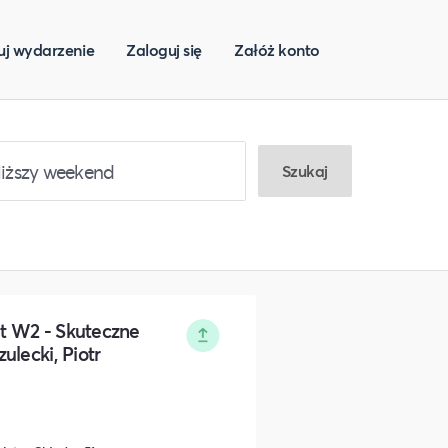
uj wydarzenie
Zaloguj się
Załóż konto
Szukaj
t W2 - Skuteczne
ulecki, Piotr