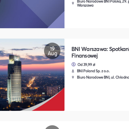
Biuro Narodowe BNI Polska, 29. p
Warszawa
19
BNI Warszawa: Spotkan
Aug
Finansowej
Od 39,99 zł
BNI Poland Sp. z o.o.
Biuro Narodowe BNI, ul. Chłodna 