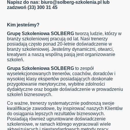
Napisz do nas:
biuro@solberg-szkolenia.pl
lub
zadzwoń (33) 300 31 45
Kim jesteśmy?
Grupę Szkoleniowa SOLBERG
tworzą ludzie, którzy w
branży szkoleniowej pracują od lat. Nasi trenerzy
posiadają często ponad 20-letnie doświadczenie w
branży szkoleniowej. Jesteśmy dynamiczni, otwarci,
kreatywni a naszą wspólną pasją jest organizowanie
szkoleń.
Grupa Szkoleniowa SOLBERG
to zespół
wyselekcjonowanych trenerów, coachów, doradców i
wysokiej klasy ekspertów posiadających doskonałe
przygotowanie merytoryczne, wybitne zdolności
dydaktyczne oraz bogate doświadczenie w prowadzeniu
szkoleń biznesowych.
Co ważne, trenerzy systematycznie podnoszą swoje
kwalifikacje zawodowe, by inspirować naszych Klientów
do osiągania lepszych rezultatów biznesowych.
Posiadają również ugruntowane doświadczenie
szkoleniowe, w ramach którego wypracowali wiele
aktywizujących i niestandardowych metody pracy,