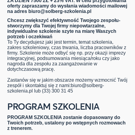
ZA DZIEŃ 7500 ZŁ + 23% VAT. W celu przygotowania
oferty zapraszamy do wysłania wiadomości mailowej
na adres
biuro@solberg-szkolenia.pl
Chcesz zwiększyć efektywność Twojego zespołu-
stworzymy dla Twojej firmy niepowtarzalne,
indywidualne szkolenie szyte na miarę Waszych
potrzeb i oczekiwań
To Ty decydujesz jaki jest termin, temat szkolenia,
zakres szkoleniowy, czas trwania, liczba pracowników z
firmy. Szkolenie może odbyć się np. przy okazji imprezy
integracyjnej, podsumowania miesiąca/roku czy jako
nagroda dla zespołu za zaangażowanie w
dotychczasową pracę.
Zastanów się w jakim obszarze możemy wzmocnić Twój
zespół i skontaktuj się z nami:
biuro@solberg-
szkolenia.pl
lub (33) 300 31 45
PROGRAM SZKOLENIA
PROGRAM SZKOLENIA zostanie dopasowany do
Twoich potrzeb, ustalony po wstępnych rozmowach
z trenerem.