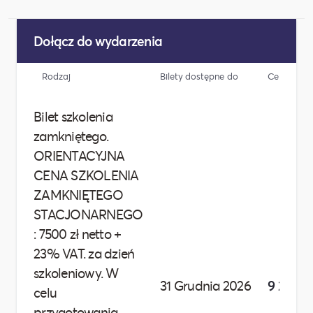
Dołącz do wydarzenia
Rodzaj
Bilety dostępne do
Cena
Bilet szkolenia
zamkniętego.
ORIENTACYJNA
CENA SZKOLENIA
ZAMKNIĘTEGO
STACJONARNEGO
: 7500 zł netto +
23% VAT. za dzień
szkoleniowy. W
31 Grudnia 2026
9 225,00
celu
przygotowania