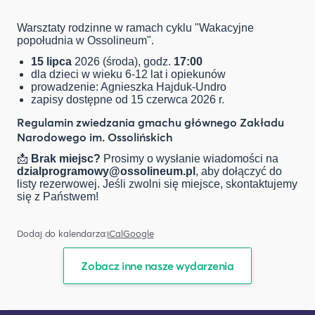
Warsztaty rodzinne w ramach cyklu "Wakacyjne
popołudnia w Ossolineum".
15 lipca
2026 (środa), godz.
17:00
dla dzieci w wieku 6-12 lat i opiekunów
prowadzenie: Agnieszka Hajduk-Undro
zapisy dostępne od 15 czerwca 2026 r.
Regulamin zwiedzania gmachu głównego Zakładu
Narodowego im. Ossolińskich
📩
Brak miejsc?
Prosimy o wysłanie wiadomości na
dzialprogramowy@ossolineum.pl
, aby dołączyć do
listy rezerwowej. Jeśli zwolni się miejsce, skontaktujemy
się z Państwem!
Dodaj do kalendarza:
iCal
Google
Zobacz inne nasze wydarzenia