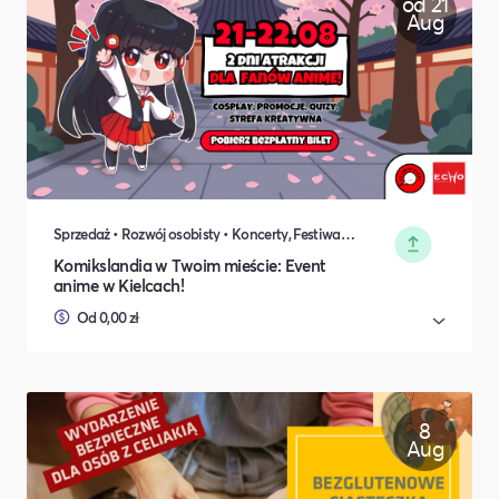
od 21
Aug
Sprzedaż • Rozwój osobisty • Koncerty, Festiwale, Rozrywka • DIY, Majsterkowanie, Hobby • Rodzina i relacje międzyludzkie
Komikslandia w Twoim mieście: Event
anime w Kielcach!
Od 0,00 zł
8
Aug