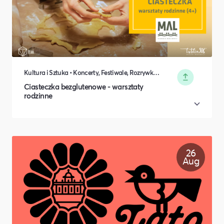
Kultura i Sztuka • Koncerty, Festiwale, Rozrywka • DIY, Majsterkowanie, Hobby • Rodzina i relacje międzyludzkie
Ciasteczka bezglutenowe - warsztaty
rodzinne
26
Aug