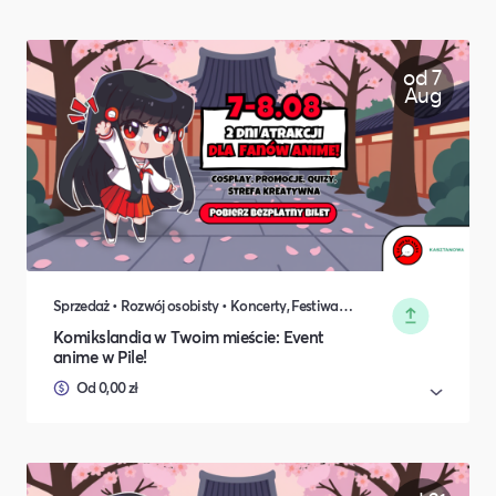
od 7
Aug
Sprzedaż • Rozwój osobisty • Koncerty, Festiwale, Rozrywka • DIY, Majsterkowanie, Hobby • Rodzina i relacje międzyludzkie
Komikslandia w Twoim mieście: Event
anime w Pile!
Od 0,00 zł