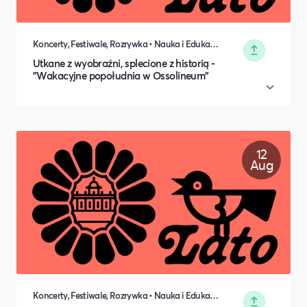
Koncerty, Festiwale, Rozrywka • Nauka i Edukacja • Rodzina i relacje międzyludzkie • Rozwój osobisty • Kultura i Sztuka
Utkane z wyobraźni, splecione z historią -
"Wakacyjne popołudnia w Ossolineum​"
12
Aug
Koncerty, Festiwale, Rozrywka • Nauka i Edukacja • Rodzina i relacje międzyludzkie • Rozwój osobisty • Kultura i Sztuka