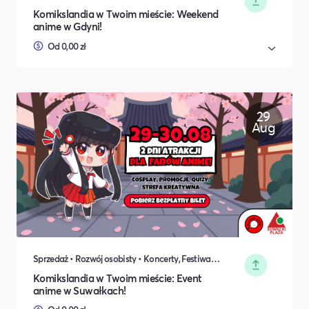
Komikslandia w Twoim mieście: Weekend
anime w Gdyni!
Od 0,00 zł
29
Aug
Sprzedaż • Rozwój osobisty • Koncerty, Festiwale, Rozrywka • DIY, Majsterkowanie, Hobby • Rodzina i relacje międzyludzkie
Komikslandia w Twoim mieście: Event
anime w Suwałkach!