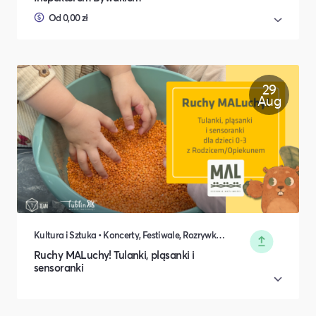
Od 0,00 zł
29
Aug
Kultura i Sztuka • Koncerty, Festiwale, Rozrywka • DIY, Majsterkowanie, Hobby • Rodzina i relacje międzyludzkie
Ruchy MALuchy! Tulanki, pląsanki i
sensoranki