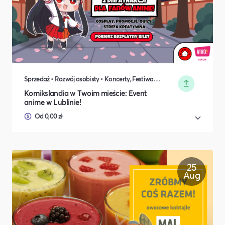
Sprzedaż • Rozwój osobisty • Koncerty, Festiwale, Rozrywka • DIY, Majsterkowanie, Hobby • Rodzina i relacje międzyludzkie
Komikslandia w Twoim mieście: Event
anime w Lublinie!
Od 0,00 zł
25
Aug