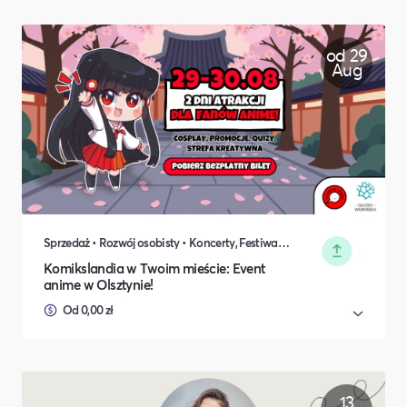
od 29
Aug
Sprzedaż • Rozwój osobisty • Koncerty, Festiwale, Rozrywka • DIY, Majsterkowanie, Hobby • Rodzina i relacje międzyludzkie
Komikslandia w Twoim mieście: Event
anime w Olsztynie!
Od 0,00 zł
13