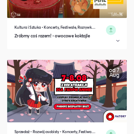
Kultura i Sztuka • Koncerty, Festiwale, Rozrywka • DIY, Majsterkowanie, Hobby • Rodzina i relacje międzyludzkie
Zróbmy coś razem! - owocowe koktajle
od 7
Aug
Sprzedaż • Rozwój osobisty • Koncerty, Festiwale, Rozrywka • DIY, Majsterkowanie, Hobby • Rodzina i relacje międzyludzkie