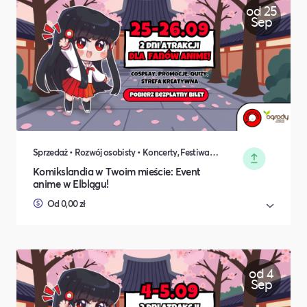
od 25
Sep
Sprzedaż • Rozwój osobisty • Koncerty, Festiwale, Rozrywka • DIY, Majsterkowanie, Hobby • Rodzina i relacje międzyludzkie
Komikslandia w Twoim mieście: Event
anime w Elblągu!
Od 0,00 zł
od 4
Sep