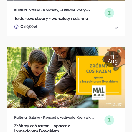
Kultura i Sztuka • Koncerty, Festiwale, Rozrywka • DIY, Majsterkowanie, Hobby • Rodzina i relacje międzyludzkie
Tekturowe stwory - warsztaty rodzinne
Od 0,00 zł
11
Aug
Kultura i Sztuka • Koncerty, Festiwale, Rozrywka • DIY, Majsterkowanie, Hobby • Rodzina i relacje międzyludzkie
Zróbmy coś razem! - spacer z
Inspektorem Bywakiem