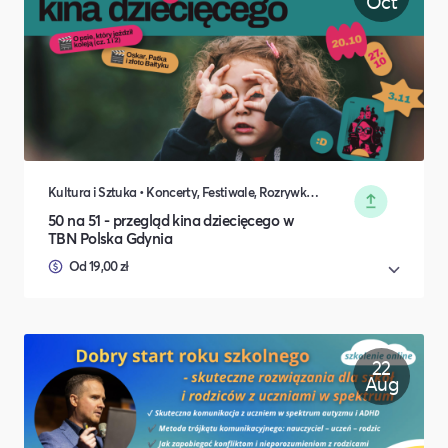
Oct
Kultura i Sztuka • Koncerty, Festiwale, Rozrywka • Wydarzenia okolicznościowe • Rodzina i relacje międzyludzkie
50 na 51 - przegląd kina dziecięcego w
TBN Polska Gdynia
Od 19,00 zł
22
Aug