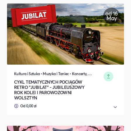
od 16
May
Kultura i Sztuka • Muzyka i Taniec • Koncerty, Festiwale, Rozrywka • Turystyka i podróże • Transport i logistyka • Rodzina i relacje międzyludzkie • Środowisko naturalne
CYKL TEMATYCZNYCH POCIĄGÓW
RETRO "JUBILAT" - JUBILEUSZOWY
ROK KOLEI I PAROWOZOWNI
WOLSZTYN
Od 0,00 zł