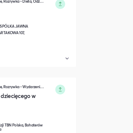
Kultura i Sztuka • Koncerty, Festiwale, Rozrywka • Dieta, Odżywianie i Degustacje
 SPÓŁKA JAWNA
RTAKOWA 107,
Kultura i Sztuka • Koncerty, Festiwale, Rozrywka • Wydarzenia okolicznościowe • Rodzina i relacje międzyludzkie
a dziecięcego w
izji TBN Polska, Bohaterów
a