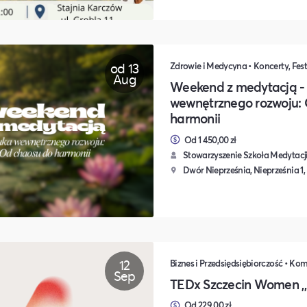
od 13
Zdrowie i Medycyna • Koncerty, Fest
Aug
Weekend z medytacją -
wewnętrznego rozwoju:
harmonii
Od 1 450,00 zł
Stowarzyszenie Szkoła Medytacji
Dwór Nieprześnia, Nieprześnia 1,
12
Sep
TEDx Szczecin Women ,,N
Od 229,00 zł