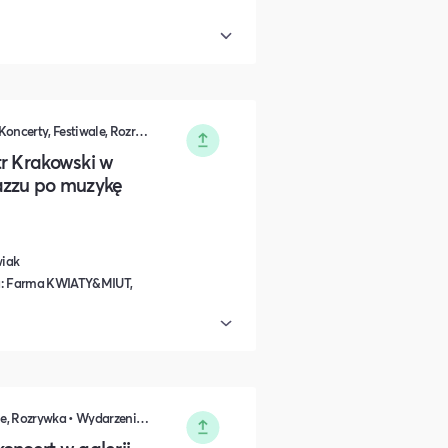
Kultura i Sztuka • Muzyka i Taniec • Koncerty, Festiwale, Rozrywka
tr Krakowski w
azzu po muzykę
wiak
ła: Farma KWIATY&MIUT,
Muzyka i Taniec • Koncerty, Festiwale, Rozrywka • Wydarzenia okolicznościowe