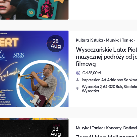
28
Aug
Wysoczańskie Lato: Pio
muzycznej podróży od j
filmową
Od 85,00 zł
Impression Art Adrianna Sobko
Wysoczka 2, 64-320 Buk, Stodo
Wysoczka
23
Aug