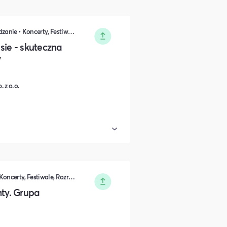
DIY, Majsterkowanie, Hobby • Zarządzanie • Koncerty, Festiwale, Rozrywka • Sprzedaż • Komunikacja i wystąpienia publiczne • Rozwój osobisty • Marketing • Biznes i Przedsiędsiębiorczość • Nauka i Edukacja • Polityka i Gospodarka
sie - skuteczna
y
 z o.o.
Rozwój osobisty • Kultura i Sztuka • Koncerty, Festiwale, Rozrywka
ty. Grupa