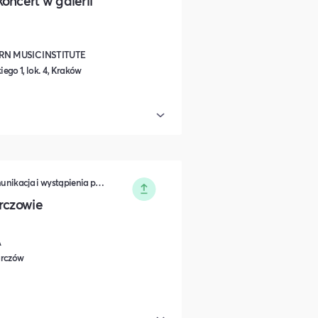
oncert w galerii
N MUSIC INSTITUTE
iego 1, lok. 4, Kraków
Biznes i Przedsiędsiębiorczość • Komunikacja i wystąpienia publiczne • Koncerty, Festiwale, Rozrywka
rczowie
A
Karczów