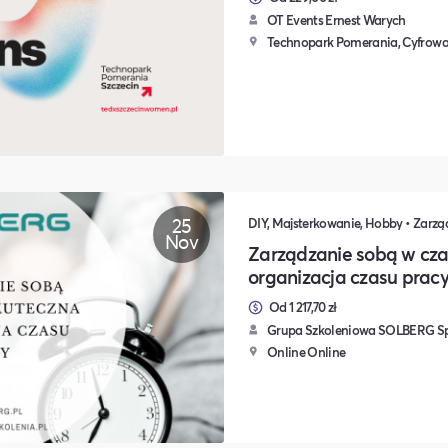
OT Events Ernest Warych
Technopark Pomerania, Cyfrowa 
25
Nov
Zarządzanie sobą w cza
organizacja czasu prac
Od 1 217,70 zł
Grupa Szkoleniowa SOLBERG Sp.
Online Online