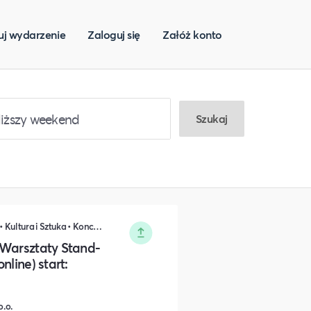
uj wydarzenie
Zaloguj się
Załóż konto
Szukaj
Nauka i Edukacja • Rozwój osobisty • Kultura i Sztuka • Koncerty, Festiwale, Rozrywka
 Warsztaty Stand-
nline) start:
o.o.