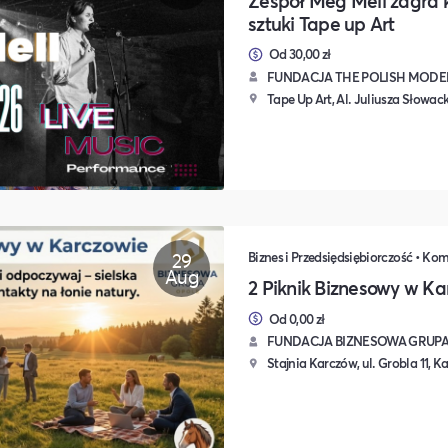
Zespół Meg Mell zagra k
sztuki Tape up Art
Od 30,00 zł
FUNDACJA THE POLISH MODER
Tape Up Art, Al. Juliusza Słowack
29
Aug
2 Piknik Biznesowy w Ka
Od 0,00 zł
FUNDACJA BIZNESOWA GRUP
Stajnia Karczów, ul. Grobla 11, 