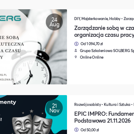
24
Aug
Zarządzanie sobą w cza
organizacja czasu prac
Od 1 094,70 zł
Grupa Szkoleniowa SOLBERG Sp.
Online Online
21
Nov
EPIC IMPRO: Fundamen
Podstawowa 21.11.2026
Od 50,00 zł