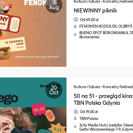
15
Aug
NIEWINNY piknik
Od 69,00 zł
FENOMEN KOZIOŁEK, OLBRYŚ
BUENO SPOT BOROWIANKA, TA
Borowianka
20
Oct
50 na 51 - przegląd kin
TBN Polska Gdynia
Od 19,00 zł
TBN Polska
3city Media Hub | siedziba Telew
Getta Warszawskiego 7-9, Gdyni