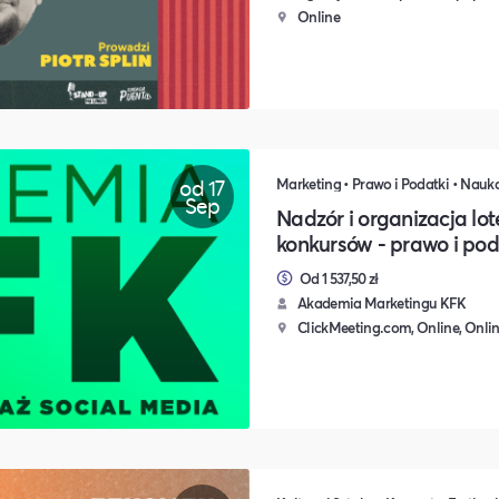
Online
od 17
Sep
Nadzór i organizacja lot
konkursów - prawo i pod
Od 1 537,50 zł
Akademia Marketingu KFK
ClickMeeting.com, Online, Onli