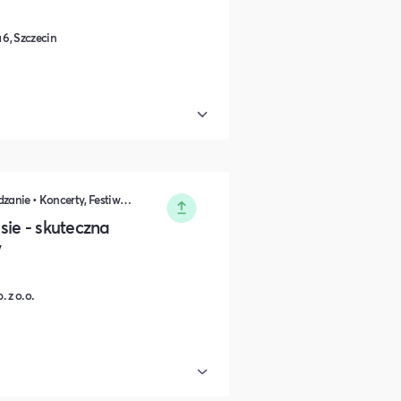
6, Szczecin
DIY, Majsterkowanie, Hobby • Zarządzanie • Koncerty, Festiwale, Rozrywka • Sprzedaż • Komunikacja i wystąpienia publiczne • Rozwój osobisty • Marketing • Biznes i Przedsiędsiębiorczość • Nauka i Edukacja • Polityka i Gospodarka
sie - skuteczna
y
 z o.o.