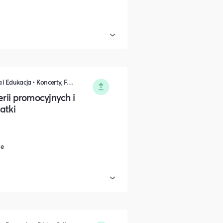
Marketing • Prawo i Podatki • Nauka i Edukacja • Koncerty, Festiwale, Rozrywka
erii promocyjnych i
atki
ne