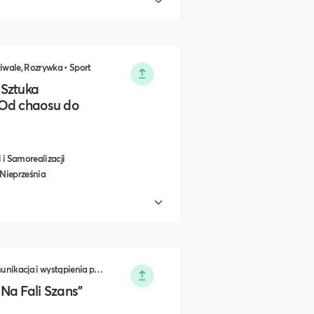
iwale, Rozrywka • Sport
 Sztuka
 Od chaosu do
 i Samorealizacji
 Nieprześnia
Biznes i Przedsiędsiębiorczość • Komunikacja i wystąpienia publiczne • Muzyka i Taniec • Koncerty, Festiwale, Rozrywka • Polityka i Gospodarka
a Fali Szans''