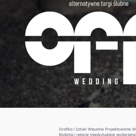
Grafika i Sztuki Wizualne
Projektowanie
W
Rodzina i relacje międzyludzkie
wydarzeni