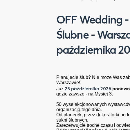
OFF Wedding - 
Ślubne - Warsz
października 2
Planujecie ślub? Nie może Was za
Warszawie!
25 października 2026
ponowni
Już
gdzie zawsze - na Mysiej 3.
50 wyselekcjonowanych wystawców 
organizacją tego dnia.
Od planerek, przez dekoratorki po f
sukni ślubnych.
Zarezerwujcie trochę czasu i odwie