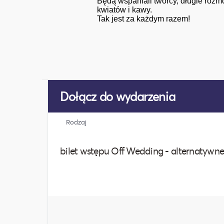
Będą wspaniali twórcy, długie roz
kwiatów i kawy.
Tak jest za każdym razem!
Dołącz do wydarzenia
Rodzaj
bilet wstępu Off Wedding - alternatywne