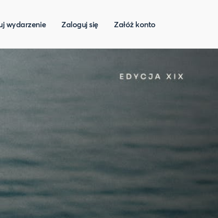
uj wydarzenie
Zaloguj się
Załóż konto