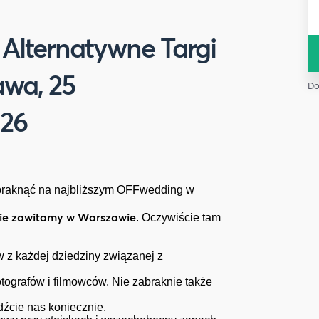
Alternatywne Targi
awa, 25
Do
026
braknąć na najbliższym OFFwedding w
e zawitamy w Warszawie
. Oczywiście tam
z każdej dziedziny związanej z
otografów i filmowców. Nie zabraknie także
dźcie nas koniecznie.