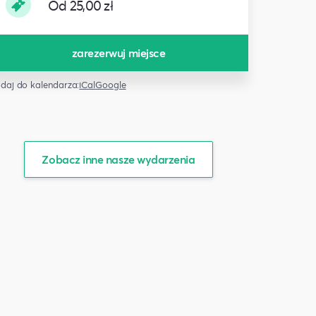
Od 25,00 zł
zarezerwuj miejsce
daj do kalendarza:
iCal
Google
Zobacz inne nasze wydarzenia