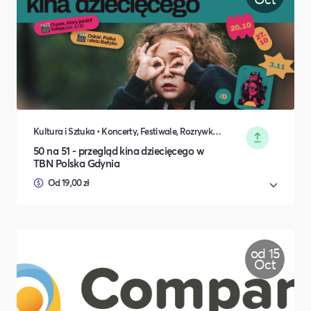
Kultura i Sztuka • Koncerty, Festiwale, Rozrywka • Wydarzenia okolicznościowe • Rodzina i relacje międzyludzkie
50 na 51 - przegląd kina dziecięcego w
TBN Polska Gdynia
Od 19,00 zł
od 15
Oct