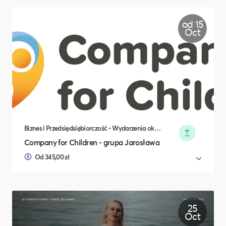
od 15
Oct
Biznes i Przedsiędsiębiorczość • Wydarzenia okolicznościowe
Company for Children - grupa Jarosława
Od 345,00 zł
25
Oct