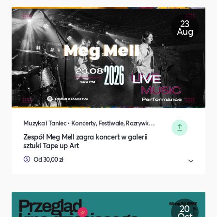
23
Aug
Muzyka i Taniec • Koncerty, Festiwale, Rozrywka • Wydarzenia okolicznościowe
Zespół Meg Mell zagra koncert w galerii
sztuki Tape up Art
Od 30,00 zł
20
Oct