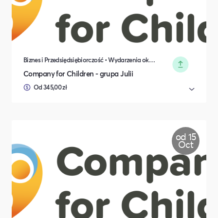
Biznes i Przedsiędsiębiorczość • Wydarzenia okolicznościowe
Company for Children - grupa Julii
Od 345,00 zł
od 15
Oct