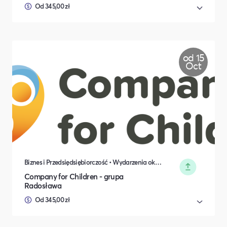
Od 345,00 zł
od 15
Oct
Biznes i Przedsiędsiębiorczość • Wydarzenia okolicznościowe
Company for Children - grupa
Radosława
Od 345,00 zł