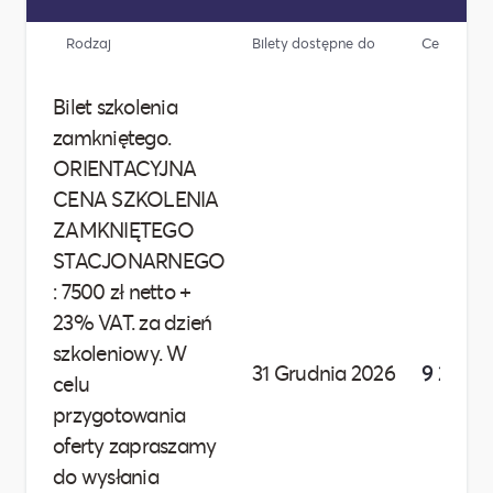
Rodzaj
Bilety dostępne do
Cena
Bilet szkolenia
zamkniętego.
ORIENTACYJNA
CENA SZKOLENIA
ZAMKNIĘTEGO
STACJONARNEGO
: 7500 zł netto +
23% VAT. za dzień
szkoleniowy. W
31 Grudnia 2026
9 225,00
celu
przygotowania
oferty zapraszamy
do wysłania