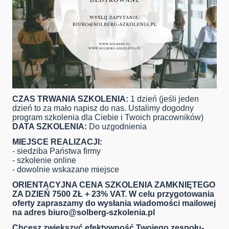
CZAS TRWANIA SZKOLENIA:
1 dzień (jeśli jeden
dzień to za mało napisz do nas. Ustalimy dogodny
program szkolenia dla Ciebie i Twoich pracowników)
DATA SZKOLENIA:
Do uzgodnienia
MIEJSCE REALIZACJI:
- siedziba Państwa firmy
- szkolenie online
- dowolnie wskazane miejsce
ORIENTACYJNA CENA SZKOLENIA ZAMKNIĘTEGO
ZA DZIEŃ 7500 ZŁ + 23% VAT. W celu przygotowania
oferty zapraszamy do wysłania wiadomości mailowej
na adres
biuro@solberg-szkolenia.pl
Chcesz zwiększyć efektywność Twojego zespołu-