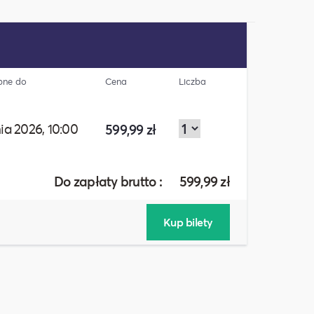
ępne do
Cena
Liczba
ia 2026, 10:00
599,99 zł
Do zapłaty brutto :
599,99
zł