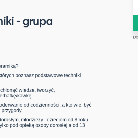
iki - grupa
Do
eramiką?
których poznasz podstawowe techniki
chłonąć wiedzę, tworzyć,
herbatkę/kawkę.
oderwanie od codzienności, a kto wie, być
 przygody.
orosłym, młodzieży i dzieciom od 8 roku
 tylko pod opieką osoby dorosłej a od 13