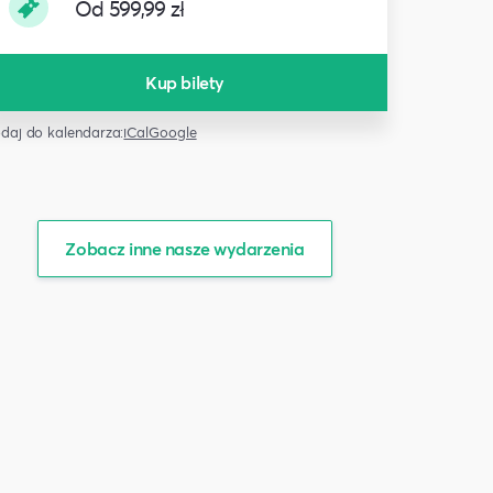
Od 599,99 zł
Kup bilety
daj do kalendarza:
iCal
Google
Zobacz inne nasze wydarzenia