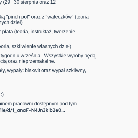
(29 i 30 sierpnia oraz 12
iką "pinch pot" oraz z "wałeczków" (teoria
nych dzieł)
płata (teoria, instruktaż, tworzenie
eoria, szkliwienie własnych dzieł)
 tygodniu września . Wszystkie wyroby będą
cią oraz nieprzemakalne.
ły, wypały: biskwit oraz wypał szkliwny,
 :)
aminem pracowni dostępnym pod tym
file/d/1_anaF-N4Jn3kib2e0...