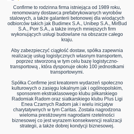
Confirme to rodzinna firma istniejąca od 1989 roku,
renomowany dostawca prefabrykowanych wyrobów
stalowych, a także galanterii betonowej dla wiodących
odbiorców takich jak Budimex S.A., Unibep S.A., MirBud
S.A., Porr S.A., a także innych mniejszych firm
wykonujących usługi budowlane na obszarze całego
kraju.
Aby zabezpieczyć ciągłość dostaw, spółka zapewnia
realizację usług logistycznych własnym transportem,
poprzez stworzoną w tym celu bazę logistyczno-
transportową , która dysponuje około 100 jednostkami
transportowymi.
Spółka Confirme jest kreatorem wydarzeń społeczno
kulturowych o zasięgu lokalnym jak i ogólnopolskim,
sponsorem ekstraklasowego klubu piłkarskiego
Radomiak Radom oraz siatkarskiego klubu Plus Ligi
Enea Czarnych Radom jak i wielu inicjatyw
charytatywnych w tym Caritas. Została nagrodzona
wieloma prestiżowymi nagrodami rzetelności
biznesowej co jest wyrazem konsekwencji realizacji
strategii, a także dobrej kondycji biznesowej.