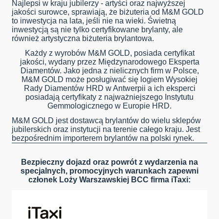
Najlepsi w kraju jubilerzy - artyści oraz najwyższej
jakości surowce, sprawiają, że biżuteria od M&M GOLD
to inwestycja na lata, jeśli nie na wieki. Świetną
inwestycją są nie tylko certyfikowane brylanty, ale
również artystyczna biżuteria brylantowa.
Każdy z wyrobów M&M GOLD, posiada certyfikat
jakości, wydany przez Międzynarodowego Eksperta
Diamentów. Jako jedna z nielicznych firm w Polsce,
M&M GOLD może posługiwać się logiem Wysokiej
Rady Diamentów HRD w Antwerpii a ich eksperci
posiadają certyfikaty z najważniejszego Instytutu
Gemmologicznego w Europie HRD.
M&M GOLD jest dostawcą brylantów do wielu sklepów
jubilerskich oraz instytucji na terenie całego kraju. Jest
bezpośrednim importerem brylantów na polski rynek.
Bezpieczny dojazd oraz powrót z wydarzenia na
specjalnych, promocyjnych warunkach zapewni
członek Loży Warszawskiej BCC firma iTaxi: