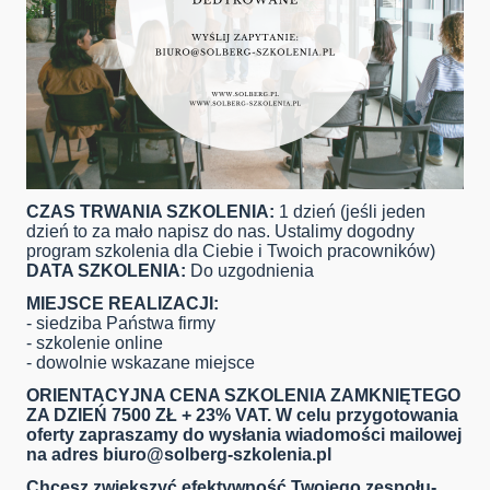
CZAS TRWANIA SZKOLENIA:
1 dzień (jeśli jeden
dzień to za mało napisz do nas. Ustalimy dogodny
program szkolenia dla Ciebie i Twoich pracowników)
DATA SZKOLENIA:
Do uzgodnienia
MIEJSCE REALIZACJI:
- siedziba Państwa firmy
- szkolenie online
- dowolnie wskazane miejsce
ORIENTACYJNA CENA SZKOLENIA ZAMKNIĘTEGO
ZA DZIEŃ 7500 ZŁ + 23% VAT. W celu przygotowania
oferty zapraszamy do wysłania wiadomości mailowej
na adres
biuro@solberg-szkolenia.pl
Chcesz zwiększyć efektywność Twojego zespołu-