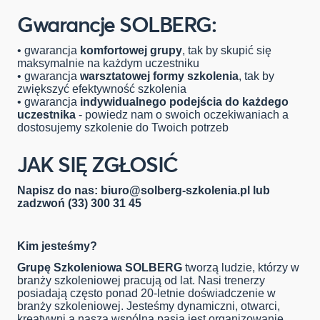
Gwarancje SOLBERG:
• gwarancja
komfortowej grupy
, tak by skupić się
maksymalnie na każdym uczestniku
• gwarancja
warsztatowej formy szkolenia
, tak by
zwiększyć efektywność szkolenia
• gwarancja
indywidualnego podejścia do każdego
uczestnika
- powiedz nam o swoich oczekiwaniach a
dostosujemy szkolenie do Twoich potrzeb
JAK SIĘ ZGŁOSIĆ
Napisz do nas:
biuro@solberg-szkolenia.pl
lub
zadzwoń (33) 300 31 45
Kim jesteśmy?
Grupę Szkoleniowa SOLBERG
tworzą ludzie, którzy w
branży szkoleniowej pracują od lat. Nasi trenerzy
posiadają często ponad 20-letnie doświadczenie w
branży szkoleniowej. Jesteśmy dynamiczni, otwarci,
kreatywni a naszą wspólną pasją jest organizowanie