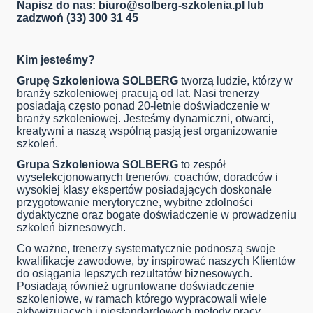
Napisz do nas:
biuro@solberg-szkolenia.pl
lub
zadzwoń (33) 300 31 45
Kim jesteśmy?
Grupę Szkoleniowa SOLBERG
tworzą ludzie, którzy w
branży szkoleniowej pracują od lat. Nasi trenerzy
posiadają często ponad 20-letnie doświadczenie w
branży szkoleniowej. Jesteśmy dynamiczni, otwarci,
kreatywni a naszą wspólną pasją jest organizowanie
szkoleń.
Grupa Szkoleniowa SOLBERG
to zespół
wyselekcjonowanych trenerów, coachów, doradców i
wysokiej klasy ekspertów posiadających doskonałe
przygotowanie merytoryczne, wybitne zdolności
dydaktyczne oraz bogate doświadczenie w prowadzeniu
szkoleń biznesowych.
Co ważne, trenerzy systematycznie podnoszą swoje
kwalifikacje zawodowe, by inspirować naszych Klientów
do osiągania lepszych rezultatów biznesowych.
Posiadają również ugruntowane doświadczenie
szkoleniowe, w ramach którego wypracowali wiele
aktywizujących i niestandardowych metody pracy,