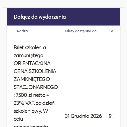
Dołącz do wydarzenia
Rodzaj
Bilety dostępne do
Cena
Bilet szkolenia
zamkniętego.
ORIENTACYJNA
CENA SZKOLENIA
ZAMKNIĘTEGO
STACJONARNEGO
: 7500 zł netto +
23% VAT. za dzień
szkoleniowy. W
31 Grudnia 2026
9 225,00
celu
przygotowania