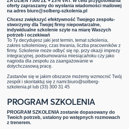
ZA DZIEŃ 7500 ZŁ + 23% VAT. W celu przygotowania
oferty zapraszamy do wysłania wiadomości mailowej
na adres
biuro@solberg-szkolenia.pl
Chcesz zwiększyć efektywność Twojego zespołu-
stworzymy dla Twojej firmy niepowtarzalne,
indywidualne szkolenie szyte na miarę Waszych
potrzeb i oczekiwań
To Ty decydujesz jaki jest termin, temat szkolenia,
zakres szkoleniowy, czas trwania, liczba pracowników z
firmy. Szkolenie może odbyć się np. przy okazji imprezy
integracyjnej, podsumowania miesiąca/roku czy jako
nagroda dla zespołu za zaangażowanie w
dotychczasową pracę.
Zastanów się w jakim obszarze możemy wzmocnić Twój
zespół i skontaktuj się z nami:
biuro@solberg-
szkolenia.pl
lub (33) 300 31 45
PROGRAM SZKOLENIA
PROGRAM SZKOLENIA zostanie dopasowany do
Twoich potrzeb, ustalony po wstępnych rozmowach
z trenerem.