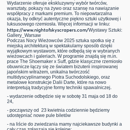
Wydarzenie oferuje ekskluzywny wybór twórców,
warsztaty, pokazy na żywo oraz szansę na nawiązanie
współpracy z markami premium. To niepowtarzalna
okazja, by odkryć autentyczne piękno sztuki użytkowej i
luksusowego rzemiosła. Więcej informacji w linku:
https://www.nightofskyscrapers.com/
Wystawy Sztuki:
Gallery_Warsaw
Podczas Nocy Wieżowców 2025 sztuka spotka się z
miejską architekturą w spektakularny sposób dzięki
wyjątkowym wystawom, które odbędą się w wybranych
wieżowcach i galeriach. W programie znajdą się m.in.
prace The Shoemaker x Suff, gdzie klasyczne rzemiosło
obuwnicze łączy się ze światem biżuterii inspirowanej
japońskim witrażem, unikalna twórczość
multidyscyplinarnego Piotra Suchodolskiego, oraz
metalowe konstrukcje Dalii Darte, które na nowo
interpretują tradycyjne formy techniki spawalniczej.
- wydarzenie odbędzie się w sobotę 31 maja od 18 do
24,
- począwszy od 23 kwietnia codziennie będziemy
udostępniać nowe pule biletów
- na liście do zwiedzania mamy najciekawsze budynki a
cały czas zgłaszają się kolejne: