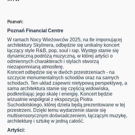
Poznań:
Poznań Financial Centre
W ramach Nocy Wieżowców 2025, na tle imponującej
architektury Skylinera, odbędzie się unikalny koncert
łączący style R&B, pop, soul i rap. Występ stanie się
dynamiczną podróżą muzyczną, w której artyści o
odmiennych charakterach i stylach stworzą
niezapomnianą atmosferę.
Koncert odbędzie się w dwóch przestrzeniach - na
szczycie monumentalnych schodów oraz na samych
schodach. Ten układ zapewni nietypową perspektywę, a
sama architektura stanie się częścią widowiska,
podkreślając jego skalę i energię. Koncert będzie
wizualnie współgrał z ekspozycją Piotra
Suchodolskiego, której dzieła będą prezentowane w tej
przestrzeni. Dzięki temu wydarzenie stanie się
multisensorycznym doświadczeniem, łączącym muzykę,
architekturę i sztukę w jedną całość.
Artyści: