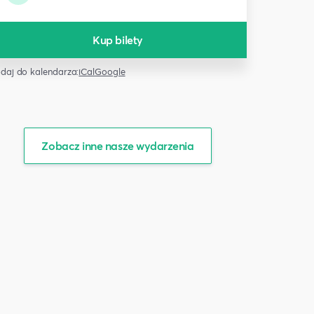
Kup bilety
daj do kalendarza:
iCal
Google
Zobacz inne nasze wydarzenia