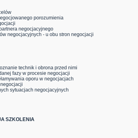
 celów
 negocjowanego porozumienia
gocjacji
b partnera negocjacyjnego
ów negocjacyjnych - u obu stron negocjacji
 poznanie technik i obrona przed nimi
danej fazy w procesie negocjacji
przełamywania oporu w negocjacjach
 negocjacji
nych sytuacjach negocjacyjnych
JA SZKOLENIA