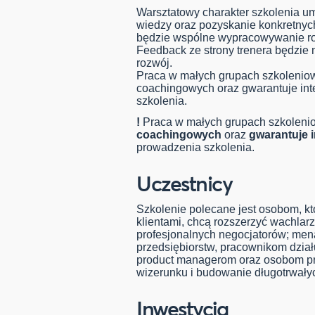
Warsztatowy charakter szkolenia u
wiedzy oraz pozyskanie konkretnyc
będzie wspólne wypracowywanie r
Feedback ze strony trenera będzie 
rozwój.
Praca w małych grupach szkolenio
coachingowych oraz gwarantuje in
szkolenia.
!
Praca w małych grupach szkolen
coachingowych
oraz
gwarantuje 
prowadzenia szkolenia.
Uczestnicy
Szkolenie polecane jest osobom, kt
klientami, chcą rozszerzyć wachlarz
profesjonalnych negocjatorów; men
przedsiębiorstw, pracownikom dzia
product managerom oraz osobom p
wizerunku i budowanie długotrwałych
Inwestycja