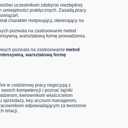
możliwi uczestnikom zdobycie niezbędnej
h umiejętności praktycznych. Zasadą pracy
ozwiązań.
miał charakter motywujący, otwierający na
wych pozwala na zastosowanie metod
tensywną, warsztatową formę prowadzenia
iowych pozwala na zastosowanie
metod
intensywną, warsztatową formę
óre w codziennej pracy negocjują z
 swoich kompetencji i poznać tajniki
adżerom, kierownikom właścicielom
łu sprzedaży, key account managerom,
racownikom odpowiadającym za tworzenie
 relacji.