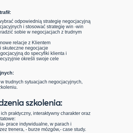
afił:
 wybrać odpowiednią strategię negocjacyjną
cjacyjnych i stosować strategię win -win
radzić sobie w negocjacjach z trudnym
nowe relacje z Klientem
i skuteczne negocjacje
ocjacyjną do specyfiki klienta i
ecyzyjnie określi swoje cele
jnych:
w trudnych sytuacjach negocjacyjnych,
koleniu.
zenia szkolenia:
ich praktyczny, interaktywny charakter oraz
tatowe:
ia- prace indywidualne, w parach i
z trenera, - burze mózgów,- case study.