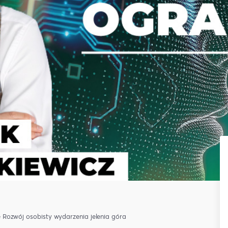
e
Rozwój osobisty
wydarzenia jelenia góra