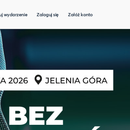
uj wydarzenie
Zaloguj się
Załóż konto