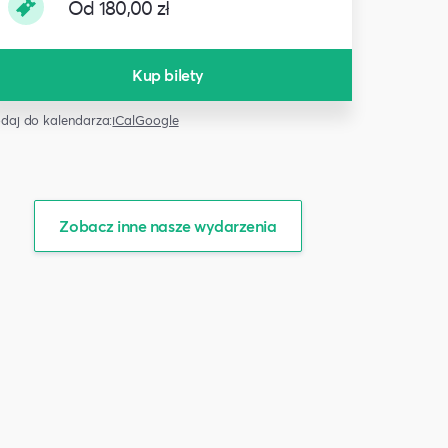
Od 180,00 zł
Kup bilety
daj do kalendarza:
iCal
Google
Zobacz inne nasze wydarzenia