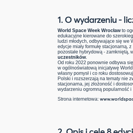
1. O wydarzeniu - lic
World Space Week Wrocław
to og
edukacyjne kierowane do szerokieg
ludzi młodych, odbywające się we 
edycje miały formułę stacjonarną, 
pozostałe hybrydową - zamkniętą, w
uczestników
.
Od roku 2022 ponownie odbywa się 
w ogólnoświatową inicjatywę World
własny pomysł i co roku dostosowu
Polski i rozszerzają na tematy nie
stacjonarna, jej złożoność i dostos
wydarzeniu ogromną popularność i 
www.worldspa
Strona internetowa:
2. Opis i cele 8 ed