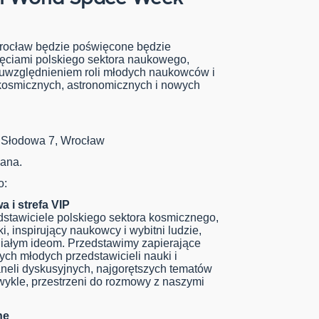
ocław będzie poświęcone będzie
ęciami polskiego sektora naukowego,
 uwzględnieniem roli młodych naukowców i
 kosmicznych, astronomicznych i nowych
 Słodowa 7, Wrocław
gana.
o:
 i strefa VIP
stawiciele polskiego sektora kosmicznego,
i, inspirujący naukowcy i wybitni ludzie,
niałym ideom. Przedstawimy zapierające
ych młodych przedstawicieli nauki i
paneli dyskusyjnych, najgorętszych tematów
zwykle, przestrzeni do rozmowy z naszymi
ne