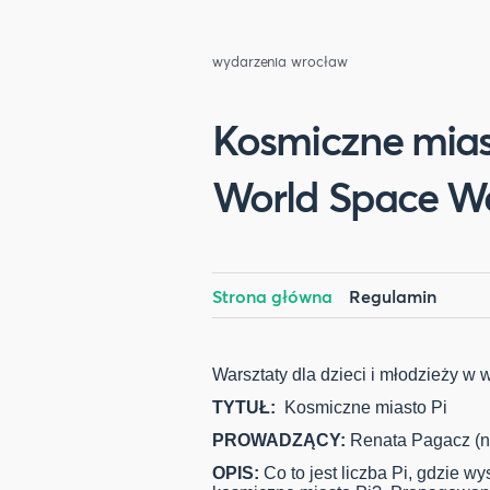
wydarzenia wrocław
Kosmiczne miasto
World Space W
Strona główna
Regulamin
Warsztaty dla dzieci i młodzieży w w
TYTUŁ:
Kosmiczne miasto Pi
PROWADZĄCY:
Renata Pagacz (n
OPIS:
Co to jest liczba Pi, gdzie 