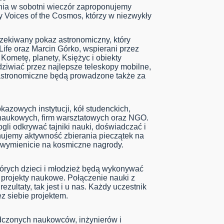
nia w sobotni wieczór zaproponujemy
y Voices of the Cosmos, którzy w niezwykły
czekiwany pokaz astronomiczny, który
ife oraz Marcin Górko, wspierani przez
Kometę, planety, Księżyc i obiekty
ziwiać przez najlepsze teleskopy mobilne,
astronomiczne będą prowadzone także za
kazowych instytucji, kół studenckich,
aukowych, firm warsztatowych oraz NGO.
mogli odkrywać tajniki nauki, doświadczać i
ujemy aktywność zbierania pieczątek na
m wymienicie na kosmiczne nagrody.
tórych dzieci i młodzież będą wykonywać
i projekty naukowe. Połączenie nauki z
zultaty, tak jest i u nas. Każdy uczestnik
z siebie projektem.
adczonych naukowców, inżynierów i