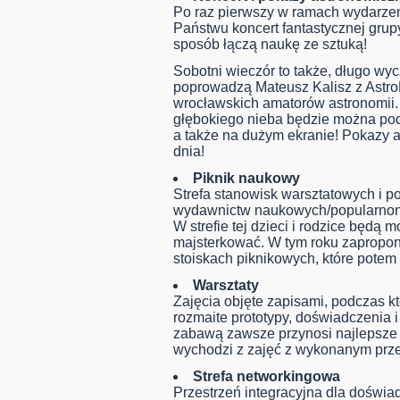
Po raz pierwszy w ramach wydarze
Państwu koncert fantastycznej grup
sposób łączą naukę ze sztuką!
Sobotni wieczór to także, długo wy
poprowadzą Mateusz Kalisz z AstroL
wrocławskich amatorów astronomii. 
głębokiego nieba będzie można pod
a także na dużym ekranie! Pokazy 
dnia!
Piknik naukowy
Strefa stanowisk warsztatowych i po
wydawnictw naukowych/popularnon
W strefie tej dzieci i rodzice będą 
majsterkować. W tym roku zapropon
stoiskach piknikowych, które pote
Warsztaty
Zajęcia objęte zapisami, podczas k
rozmaite prototypy, doświadczenia 
zabawą zawsze przynosi najlepsze re
wychodzi z zajęć z wykonanym prze
Strefa networkingowa
Przestrzeń integracyjna dla doświ