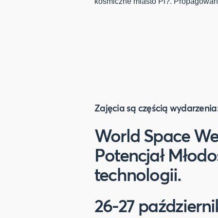
kosmiczne miasto Pi?. Propagowani
Zajęcia są częścią wydarzenia
World Space We
Potencjał Młodoś
technologii.
26-27 październ