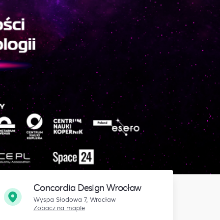
Concordia Design Wrocław
Wyspa Słodowa 7, Wrocław
Zobacz na mapie