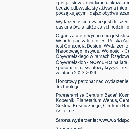
specjalistów z młodymi naukowcami,
będzie odbywała się aktywna integ
początkującymi, dając obydwu szan
Wydarzenie kierowane jest do szero
pasjonatów, a także całych rodzin, o
Organizatorem wydarzenia jest st
Współorganizatorem jest Polska Ag
jest Concordia Design. Wydarzenie
Narodowego Instytutu Wolności - 
Obywatelskiego w ramach Rządowe
NOWEFIO
Obywatelskich -
na lata
sposobem na światowy kryzys", re
w latach 2023-2024.
Honorowy patronat nad wydarzeniem
Technologii.
Partnerami są Centrum Badań Kos
Kopernik, Planetarium Wenus, Cen
Sektora Kosmicznego, Centrum Nauk
AstroLife.
www.worldspa
Strona wydarzenia:
Zapraszamy!