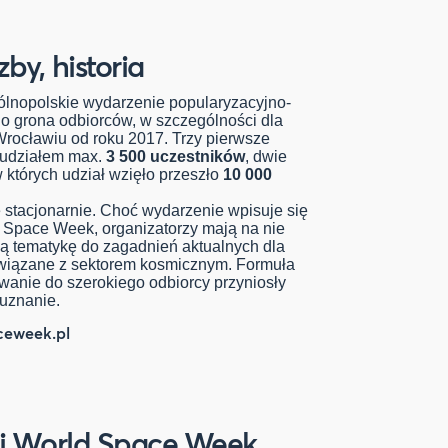
zby, historia
ólnopolskie wydarzenie popularyzacyjno-
o grona odbiorców, w szczególności dla
Wrocławiu od roku 2017. Trzy pierwsze
z udziałem max.
3 500 uczestników
, dwie
 których udział wzięło przeszło
10 000
stacjonarnie. Choć wydarzenie wpisuje się
 Space Week, organizatorzy mają na nie
ją tematykę do zagadnień aktualnych dla
 związane z sektorem kosmicznym. Formuła
owanie do szerokiego odbiorcy przyniosły
uznanie.
ceweek.pl
ycji World Space Week