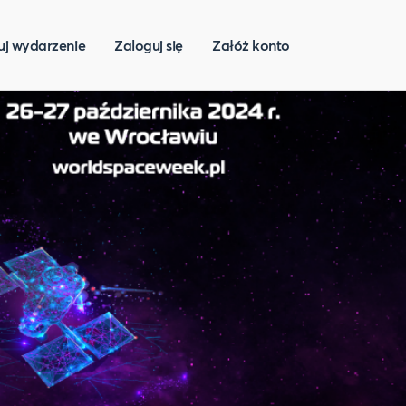
uj wydarzenie
Zaloguj się
Załóż konto