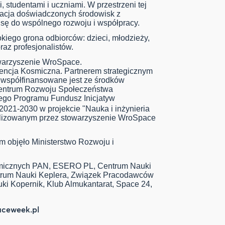
 studentami i uczniami. W przestrzeni tej
racja doświadczonych środowisk z
sę do wspólnego rozwoju i współpracy.
kiego grona odbiorców: dzieci, młodzieży,
raz profesjonalistów.
owarzyszenie WroSpace.
encja Kosmiczna. Partnerem strategicznym
 współfinansowane jest ze środków
Centrum Rozwoju Społeczeństwa
go Programu Fundusz Inicjatyw
 2021-2030 w projekcie "Nauka i inżynieria
alizowanym przez stowarzyszenie WroSpace
 objęło Ministerstwo Rozwoju i
micznych PAN, ESERO PL, Centrum Nauki
trum Nauki Keplera, Związek Pracodawców
i Kopernik, Klub Almukantarat, Space 24,
ceweek.pl