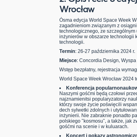
Wrocław
Ósma edycja World Space Week Wr
zagadnieniom związanym z osiągni
technologicznego, ze szczególnym
inżynierów w obszarze technologii
technologii.
Termin
: 26-27 października 2024 r.
Miejsce
: Concordia Design, Wyspa
Wstęp bezpłatny, rejestracja wyma
World Space Week Wrocław 2024 t
Konferencja popularnonaukowa
Naszymi gośćmi będą czołowi przed
najznamienitsi popularyzatorzy nauk
którzy swoje życie poświęcili wspa
dech sylwetki zdolnych i utytułowan
inżynierii. Nie zabraknie ponadto 
polskiego "kosmosu", a także, jak 
gośćmi na scenie i w kuluarach.
Koncert i pokazy astronomicz