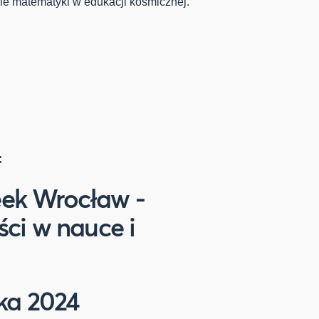
e matematyki w edukacji kosmicznej.
:
ek Wrocław -
ci w nauce i
ika 2024