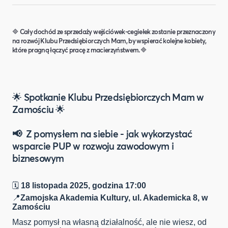
🔷 Cały dochód ze sprzedaży wejściówek-cegiełek zostanie przeznaczony
na rozwój Klubu Przedsiębiorczych Mam, by wspierać kolejne kobiety,
które pragną łączyć pracę z macierzyństwem.🔷
🌟
Spotkanie Klubu Przedsiębiorczych Mam w
Zamościu
🌟
📢 Z pomysłem na siebie - jak wykorzystać
wsparcie PUP w rozwoju zawodowym i
biznesowym
🗓
18 listopada 2025, godzina 17:00
📍
Zamojska Akademia Kultury, ul. Akademicka 8, w
Zamościu
Masz pomysł na własną działalność, ale nie wiesz, od