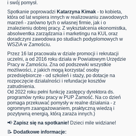
i swój pomysł.
Spotkanie poprowadzi
Katarzyna Kimak
- to kobieta,
która od lat wspiera innych w realizowaniu zawodowych
marzeń - zarówno tych o własnej firmie, jak i o
znalezieniu dobrej pracy. Z wykształcenia ekonomistka,
absolwentka zarządzania i marketingu na KUL oraz
doradczyni zawodowa po studiach podyplomowych w
WSZiA w Zamościu.
Przez 16 lat pracowała w dziale promocji i rekrutacji
uczelni, a od 2016 roku działa w Powiatowym Urzędzie
Pracy w Zamościu. Zna od podszewki wszystkie
możliwości, z jakich mogą korzystać osoby
przedsiębiorcze - od szkoleń i staży, po dotacje na
rozpoczęcie działalności i refundacje kosztów
zatrudnienia.
Od 2022 roku pełni funkcję zastępcy dyrektora ds.
programów rynku pracy w PUP Zamość. Na co dzień
pomaga przekuwać pomysły w realne działania - z
ogromnym zaangażowaniem, praktyczną wiedzą i
pozytywną energią, którą zaraża innych.)
📢
Zapisz się na spotkanie!
Dzieci mile widziane!
📝
Dodatkowe informacje: