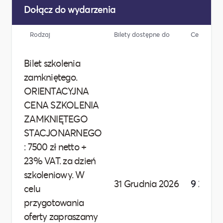
Dołącz do wydarzenia
Rodzaj
Bilety dostępne do
Cena
Bilet szkolenia
zamkniętego.
ORIENTACYJNA
CENA SZKOLENIA
ZAMKNIĘTEGO
STACJONARNEGO
: 7500 zł netto +
23% VAT. za dzień
szkoleniowy. W
31 Grudnia 2026
9 225,00
celu
przygotowania
oferty zapraszamy