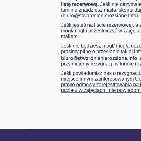
listę rezerwową.
Jeśli nie otrzymał
tam nie znajdziesz maila, skontaktuj
(
biuro@stwardnienierozsiane.info
).
Jeśli jesteś na liście rezerwowej, a
mógł/mogła uczestniczyć w zajęcia
mailem.
Jeśli nie będziesz mógł/ mogła uczes
prosimy pilne o przesłanie takiej in
biuro@stwardnienierozsiane.info
l
przyjmujemy rezygnacji w formie ro
Jeśli powiadomisz nas o rezygnacji
miejsce innym zainteresowanym U
prawo odmowy zarejestrowania na k
udziału w zajęciach i nie powiadom