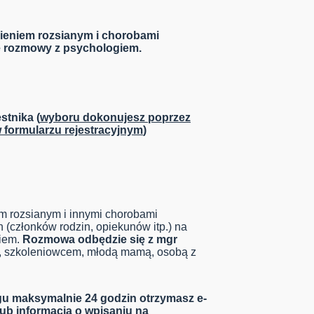
ieniem rozsianym i chorobami
e rozmowy z psychologiem.
stnika (
wyboru dokonujesz poprzez
 formularzu rejestracyjnym
)
m rozsianym i innymi chorobami
h (członków rodzin, opiekunów itp.) na
giem.
Rozmowa odbędzie się z mgr
, szkoleniowcem, młodą mamą, osobą z
ągu maksymalnie 24 godzin otrzymasz e-
 lub informacją o wpisaniu na