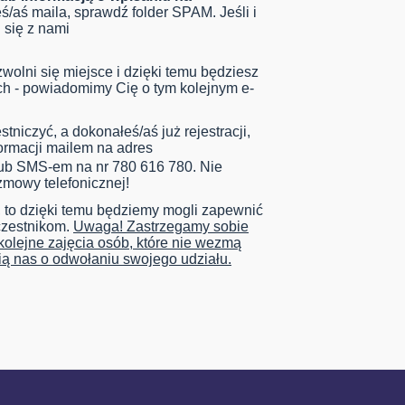
eś/aś maila, sprawdź folder SPAM. Jeśli i
 się z nami
 zwolni się miejsce i dzięki temu będziesz
ch - powiadomimy Cię o tym kolejnym e-
tniczyć, a dokonałeś/aś już rejestracji,
formacji mailem na adres
ub SMS-em na nr 780 616 780. Nie
zmowy telefonicznej!
, to dzięki temu będziemy mogli zapewnić
czestnikom.
Uwaga! Zastrzegamy sobie
olejne zajęcia osób, które nie wezmą
ią nas o odwołaniu swojego udziału.