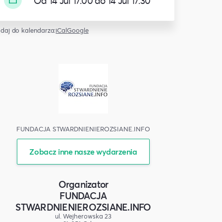
Od 14 Jul 17:00 do 14 Jul 17:30
daj do kalendarza:
iCal
Google
FUNDACJA STWARDNIENIEROZSIANE.INFO
Zobacz inne nasze wydarzenia
Organizator
FUNDACJA
STWARDNIENIEROZSIANE.INFO
ul. Wejherowska 23