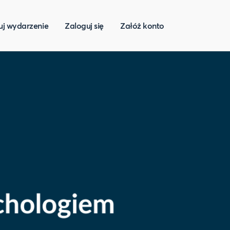
uj wydarzenie
Zaloguj się
Załóż konto