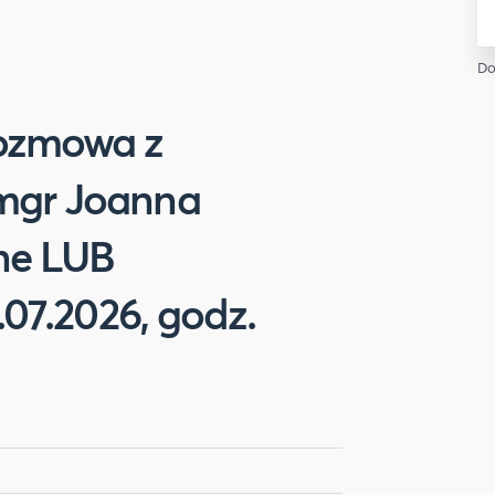
Do
rozmowa z
mgr Joanna
ine LUB
4.07.2026, godz.