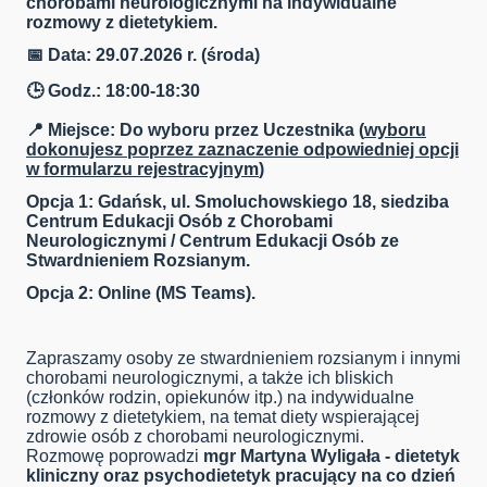
chorobami neurologicznymi na indywidualne
rozmowy z dietetykiem.
📅 Data: 29.07.2026 r. (środa)
🕒 Godz.: 18:00-18:30
📍 Miejsce: Do wyboru przez Uczestnika (
wyboru
dokonujesz poprzez zaznaczenie odpowiedniej opcji
w formularzu rejestracyjnym
)
Opcja 1: Gdańsk, ul. Smoluchowskiego 18, siedziba
Centrum Edukacji Osób z Chorobami
Neurologicznymi / Centrum Edukacji Osób ze
Stwardnieniem Rozsianym.
Opcja 2: Online (MS Teams).
Zapraszamy osoby ze stwardnieniem rozsianym i innymi
chorobami neurologicznymi, a także ich bliskich
(członków rodzin, opiekunów itp.) na indywidualne
rozmowy z dietetykiem, na temat diety wspierającej
zdrowie osób z chorobami neurologicznymi.
Rozmowę poprowadzi
mgr Martyna Wyligała - dietetyk
kliniczny oraz psychodietetyk pracujący na co dzień