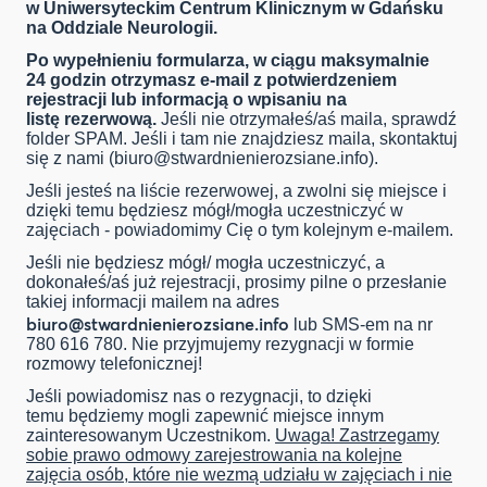
w Uniwersyteckim Centrum Klinicznym w Gdańsku
na Oddziale Neurologii.
Po wypełnieniu formularza, w ciągu maksymalnie
24 godzin otrzymasz e-mail z potwierdzeniem
rejestracji lub informacją o wpisaniu na
listę rezerwową.
Jeśli nie otrzymałeś/aś maila, sprawdź
folder SPAM. Jeśli i tam nie znajdziesz maila, skontaktuj
się z nami (
biuro@stwardnienierozsiane.info
).
Jeśli jesteś na liście rezerwowej, a zwolni się miejsce i
dzięki temu będziesz mógł/mogła uczestniczyć w
zajęciach - powiadomimy Cię o tym kolejnym e-mailem.
Jeśli nie będziesz mógł/ mogła uczestniczyć, a
dokonałeś/aś już rejestracji, prosimy pilne o przesłanie
takiej informacji mailem na adres
biuro@stwardnienierozsiane.info
lub SMS-em na nr
780 616 780. Nie przyjmujemy rezygnacji w formie
rozmowy telefonicznej!
Jeśli powiadomisz nas o rezygnacji, to dzięki
temu będziemy mogli zapewnić miejsce innym
zainteresowanym Uczestnikom.
Uwaga! Zastrzegamy
sobie prawo odmowy zarejestrowania na kolejne
zajęcia osób, które nie wezmą udziału w zajęciach i nie