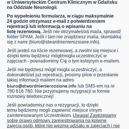
w Uniwersyteckim Centrum Klinicznym w Gdańsku
na Oddziale Neurologii.
Po wypełnieniu formularza, w ciągu maksymalnie
24 godzin otrzymasz e-mail z potwierdzeniem
rejestracji lub informacją o wpisaniu na
listę rezerwową.
Jeśli nie otrzymałeś/aś maila, sprawdź
folder SPAM. Jeśli i tam nie znajdziesz maila, skontaktuj
się z nami (
biuro@stwardnienierozsiane.info
).
Jeśli jesteś na liście rezerwowej, a zwolni się miejsce i
dzięki temu będziesz mógł/mogła uczestniczyć w
zajęciach - powiadomimy Cię o tym kolejnym e-mailem.
Jeśli nie będziesz mógł/ mogła uczestniczyć, a
dokonałeś/aś już rejestracji, prosimy pilne o przesłanie
takiej informacji mailem na adres
biuro@stwardnienierozsiane.info
lub SMS-em na nr
780 616 780. Nie przyjmujemy rezygnacji w formie
rozmowy telefonicznej!
Jeśli powiadomisz nas o rezygnacji, to dzięki
temu będziemy mogli zapewnić miejsce innym
zainteresowanym Uczestnikom.
Uwaga! Zastrzegamy
sobie prawo odmowy zarejestrowania na kolejne
zajęcia osób, które nie wezmą udziału w zajęciach i nie