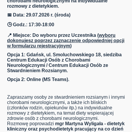
chorobami neurologicznymi na indywidualne
rozmowy z dietetykiem.
📅 Data: 29.07.2026 r. (środa)
🕒 Godz.: 17:30-18:00
📍 Miejsce: Do wyboru przez Uczestnika (
wyboru
dokonujesz poprzez zaznaczenie odpowiedniej opcji
w formularzu rejestracyjnym
)
Opcja 1: Gdańsk, ul. Smoluchowskiego 18, siedziba
Centrum Edukacji Osób z Chorobami
Neurologicznymi / Centrum Edukacji Osób ze
Stwardnieniem Rozsianym.
Opcja 2: Online (MS Teams).
Zapraszamy osoby ze stwardnieniem rozsianym i innymi
chorobami neurologicznymi, a także ich bliskich
(członków rodzin, opiekunów itp.) na indywidualne
rozmowy z dietetykiem, na temat diety wspierającej
zdrowie osób z chorobami neurologicznymi.
Rozmowę poprowadzi
mgr Martyna Wyligała - dietetyk
kliniczny oraz psychodietetyk pracujący na co dzień