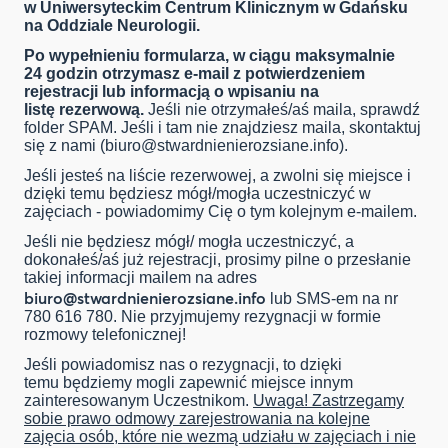
w Uniwersyteckim Centrum Klinicznym w Gdańsku
na Oddziale Neurologii.
Po wypełnieniu formularza, w ciągu maksymalnie
24 godzin otrzymasz e-mail z potwierdzeniem
rejestracji lub informacją o wpisaniu na
listę rezerwową.
Jeśli nie otrzymałeś/aś maila, sprawdź
folder SPAM. Jeśli i tam nie znajdziesz maila, skontaktuj
się z nami (
biuro@stwardnienierozsiane.info
).
Jeśli jesteś na liście rezerwowej, a zwolni się miejsce i
dzięki temu będziesz mógł/mogła uczestniczyć w
zajęciach - powiadomimy Cię o tym kolejnym e-mailem.
Jeśli nie będziesz mógł/ mogła uczestniczyć, a
dokonałeś/aś już rejestracji, prosimy pilne o przesłanie
takiej informacji mailem na adres
biuro@stwardnienierozsiane.info
lub SMS-em na nr
780 616 780. Nie przyjmujemy rezygnacji w formie
rozmowy telefonicznej!
Jeśli powiadomisz nas o rezygnacji, to dzięki
temu będziemy mogli zapewnić miejsce innym
zainteresowanym Uczestnikom.
Uwaga! Zastrzegamy
sobie prawo odmowy zarejestrowania na kolejne
zajęcia osób, które nie wezmą udziału w zajęciach i nie