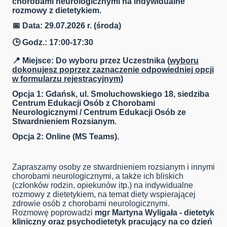
chorobami neurologicznymi na indywidualne
rozmowy z dietetykiem.
📅 Data: 29.07.2026 r. (środa)
🕒 Godz.: 17:00-17:30
📍 Miejsce: Do wyboru przez Uczestnika (
wyboru
dokonujesz poprzez zaznaczenie odpowiedniej opcji
w formularzu rejestracyjnym
)
Opcja 1: Gdańsk, ul. Smoluchowskiego 18, siedziba
Centrum Edukacji Osób z Chorobami
Neurologicznymi / Centrum Edukacji Osób ze
Stwardnieniem Rozsianym.
Opcja 2: Online (MS Teams).
Zapraszamy osoby ze stwardnieniem rozsianym i innymi
chorobami neurologicznymi, a także ich bliskich
(członków rodzin, opiekunów itp.) na indywidualne
rozmowy z dietetykiem, na temat diety wspierającej
zdrowie osób z chorobami neurologicznymi.
Rozmowę poprowadzi
mgr Martyna Wyligała - dietetyk
kliniczny oraz psychodietetyk pracujący na co dzień