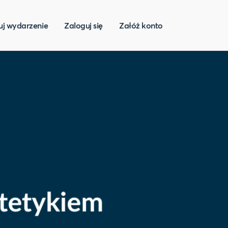
uj wydarzenie
Zaloguj się
Załóż konto