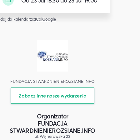
Od 23 Jul 18:30 do 23 Jul 19:00
daj do kalendarza:
iCal
Google
FUNDACJA STWARDNIENIEROZSIANE.INFO
Zobacz inne nasze wydarzenia
Organizator
FUNDACJA
STWARDNIENIEROZSIANE.INFO
ul. Wejherowska 23