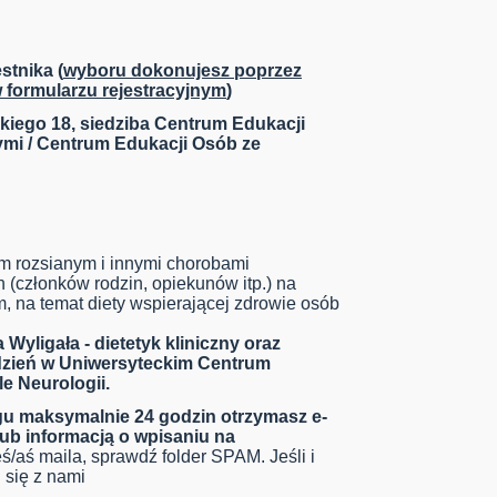
stnika (
wyboru dokonujesz poprzez
 formularzu rejestracyjnym
)
kiego 18, siedziba Centrum Edukacji
mi / Centrum Edukacji Osób ze
m rozsianym i innymi chorobami
h (członków rodzin, opiekunów itp.) na
, na temat diety wspierającej zdrowie osób
Wyligała - dietetyk kliniczny oraz
dzień w Uniwersyteckim Centrum
e Neurologii.
ągu maksymalnie 24 godzin otrzymasz e-
 lub informacją o wpisaniu na
eś/aś maila, sprawdź folder SPAM. Jeśli i
 się z nami