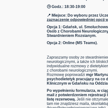
🕒 Godz.: 18:30-19:00
📍 Miejsce: Do wyboru przez Ucze
zaznaczenie odpowiedniej opcji w
Opcja 1: Gdańsk, ul. Smoluchows
Osób z Chorobami Neurologiczny
Stwardnieniem Rozsianym.
Opcja 2: Online (MS Teams).
Zapraszamy osoby ze stwardnienie
neurologicznymi, a także ich bliskic
indywidualne rozmowy z dietetykiem
z chorobami neurologicznymi.
Rozmowę poprowadzi
mgr Martyna 
psychodietetyk pracujący na co 
Klinicznym w Gdańsku na Oddzial
Po wypełnieniu formularza, w ci
mail z potwierdzeniem rejestracji
listę rezerwową.
Jeśli nie otrzymał
tam nie znajdziesz maila, skontaktuj
(
biuro@stwardnienierozsiane.info
).