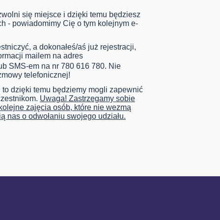
 zwolni się miejsce i dzięki temu będziesz
ch - powiadomimy Cię o tym kolejnym e-
tniczyć, a dokonałeś/aś już rejestracji,
formacji mailem na adres
ub SMS-em na nr 780 616 780. Nie
zmowy telefonicznej!
, to dzięki temu będziemy mogli zapewnić
czestnikom.
Uwaga! Zastrzegamy sobie
olejne zajęcia osób, które nie wezmą
ią nas o odwołaniu swojego udziału.