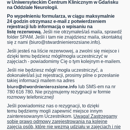
w Uniwersyteckim Centrum Klinicznym w Gdańsku
na Oddziale Neurologii.
Po wypełnieniu formularza, w ciągu maksymalnie
24 godzin otrzymasz e-mail z potwierdzeniem
rejestracji lub informacją o wpisaniu na
listę rezerwową.
Jeśli nie otrzymałeś/aś maila, sprawdź
folder SPAM. Jeśli i tam nie znajdziesz maila, skontaktuj
się z nami (
biuro@stwardnienierozsiane.info
).
Jeśli jesteś na liście rezerwowej, a zwolni się miejsce i
dzięki temu będziesz mógł/mogła uczestniczyć w
zajęciach - powiadomimy Cię o tym kolejnym e-mailem.
Jeśli nie będziesz mógł/ mogła uczestniczyć, a
dokonałeś/aś już rejestracji, prosimy pilne o przesłanie
takiej informacji mailem na adres
biuro@stwardnienierozsiane.info
lub SMS-em na nr
780 616 780. Nie przyjmujemy rezygnacji w formie
rozmowy telefonicznej!
Jeśli powiadomisz nas o rezygnacji, to dzięki
temu będziemy mogli zapewnić miejsce innym
zainteresowanym Uczestnikom.
Uwaga! Zastrzegamy
sobie prawo odmowy zarejestrowania na kolejne
zajęcia osób, które nie wezmą udziału w zajęciach i nie