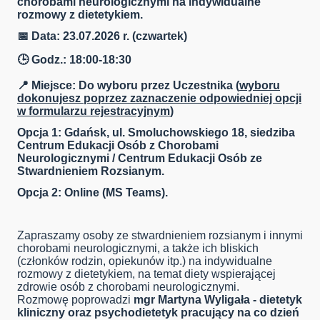
chorobami neurologicznymi na indywidualne
rozmowy z dietetykiem.
📅 Data: 23.07.2026 r. (czwartek)
🕒 Godz.: 18:00-18:30
📍 Miejsce: Do wyboru przez Uczestnika (
wyboru
dokonujesz poprzez zaznaczenie odpowiedniej opcji
w formularzu rejestracyjnym
)
Opcja 1: Gdańsk, ul. Smoluchowskiego 18, siedziba
Centrum Edukacji Osób z Chorobami
Neurologicznymi / Centrum Edukacji Osób ze
Stwardnieniem Rozsianym.
Opcja 2: Online (MS Teams).
Zapraszamy osoby ze stwardnieniem rozsianym i innymi
chorobami neurologicznymi, a także ich bliskich
(członków rodzin, opiekunów itp.) na indywidualne
rozmowy z dietetykiem, na temat diety wspierającej
zdrowie osób z chorobami neurologicznymi.
Rozmowę poprowadzi
mgr Martyna Wyligała - dietetyk
kliniczny oraz psychodietetyk pracujący na co dzień