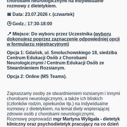
chorobami neurologicznymi na indywidualne
rozmowy z dietetykiem.
📅 Data: 23.07.2026 r. (czwartek)
🕒 Godz.: 17:30-18:00
📍 Miejsce: Do wyboru przez Uczestnika (
wyboru
dokonujesz poprzez zaznaczenie odpowiedniej opcji
w formularzu rejestracyjnym
)
Opcja 1: Gdańsk, ul. Smoluchowskiego 18, siedziba
Centrum Edukacji Osób z Chorobami
Neurologicznymi / Centrum Edukacji Osób ze
Stwardnieniem Rozsianym.
Opcja 2: Online (MS Teams).
Zapraszamy osoby ze stwardnieniem rozsianym i innymi
chorobami neurologicznymi, a także ich bliskich
(członków rodzin, opiekunów itp.) na indywidualne
rozmowy z dietetykiem, na temat diety wspierającej
zdrowie osób z chorobami neurologicznymi.
Rozmowę poprowadzi
mgr Martyna Wyligała - dietetyk
kliniczny oraz psychodietetyk pracujący na co dzień