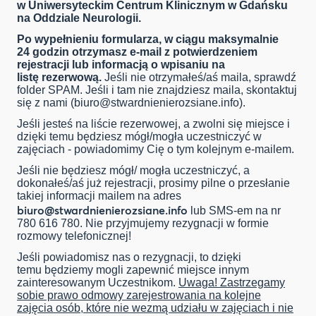
w Uniwersyteckim Centrum Klinicznym w Gdańsku
na Oddziale Neurologii.
Po wypełnieniu formularza, w ciągu maksymalnie
24 godzin otrzymasz e-mail z potwierdzeniem
rejestracji lub informacją o wpisaniu na
listę rezerwową.
Jeśli nie otrzymałeś/aś maila, sprawdź
folder SPAM. Jeśli i tam nie znajdziesz maila, skontaktuj
się z nami (
biuro@stwardnienierozsiane.info
).
Jeśli jesteś na liście rezerwowej, a zwolni się miejsce i
dzięki temu będziesz mógł/mogła uczestniczyć w
zajęciach - powiadomimy Cię o tym kolejnym e-mailem.
Jeśli nie będziesz mógł/ mogła uczestniczyć, a
dokonałeś/aś już rejestracji, prosimy pilne o przesłanie
takiej informacji mailem na adres
biuro@stwardnienierozsiane.info
lub SMS-em na nr
780 616 780. Nie przyjmujemy rezygnacji w formie
rozmowy telefonicznej!
Jeśli powiadomisz nas o rezygnacji, to dzięki
temu będziemy mogli zapewnić miejsce innym
zainteresowanym Uczestnikom.
Uwaga! Zastrzegamy
sobie prawo odmowy zarejestrowania na kolejne
zajęcia osób, które nie wezmą udziału w zajęciach i nie