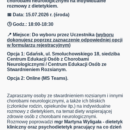
chorobami neurologicznymi na indywidualne
rozmowy z dietetykiem.
📅 Data: 15.07.2026 r. (środa)
🕒 Godz.: 18:00-18:30
📍 Miejsce: Do wyboru przez Uczestnika (
wyboru
dokonujesz poprzez zaznaczenie odpowiedniej opcji
w formularzu rejestracyjnym
)
Opcja 1: Gdańsk, ul. Smoluchowskiego 18, siedziba
Centrum Edukacji Osób z Chorobami
Neurologicznymi / Centrum Edukacji Osób ze
Stwardnieniem Rozsianym.
Opcja 2: Online (MS Teams).
Zapraszamy osoby ze stwardnieniem rozsianym i innymi
chorobami neurologicznymi, a także ich bliskich
(członków rodzin, opiekunów itp.) na indywidualne
rozmowy z dietetykiem, na temat diety wspierającej
zdrowie osób z chorobami neurologicznymi.
Rozmowę poprowadzi
mgr Martyna Wyligała - dietetyk
kliniczny oraz psychodietetyk pracujący na co dzień