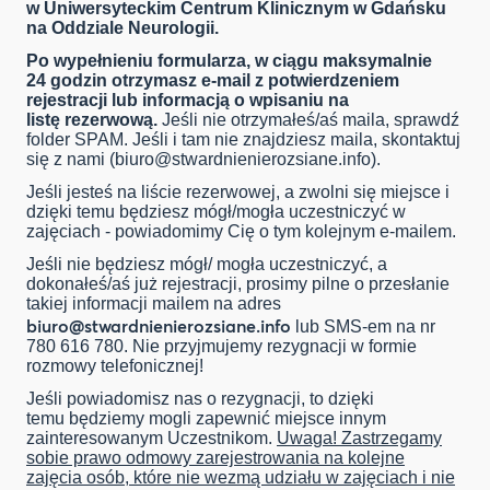
w Uniwersyteckim Centrum Klinicznym w Gdańsku
na Oddziale Neurologii.
Po wypełnieniu formularza, w ciągu maksymalnie
24 godzin otrzymasz e-mail z potwierdzeniem
rejestracji lub informacją o wpisaniu na
listę rezerwową.
Jeśli nie otrzymałeś/aś maila, sprawdź
folder SPAM. Jeśli i tam nie znajdziesz maila, skontaktuj
się z nami (
biuro@stwardnienierozsiane.info
).
Jeśli jesteś na liście rezerwowej, a zwolni się miejsce i
dzięki temu będziesz mógł/mogła uczestniczyć w
zajęciach - powiadomimy Cię o tym kolejnym e-mailem.
Jeśli nie będziesz mógł/ mogła uczestniczyć, a
dokonałeś/aś już rejestracji, prosimy pilne o przesłanie
takiej informacji mailem na adres
biuro@stwardnienierozsiane.info
lub SMS-em na nr
780 616 780. Nie przyjmujemy rezygnacji w formie
rozmowy telefonicznej!
Jeśli powiadomisz nas o rezygnacji, to dzięki
temu będziemy mogli zapewnić miejsce innym
zainteresowanym Uczestnikom.
Uwaga! Zastrzegamy
sobie prawo odmowy zarejestrowania na kolejne
zajęcia osób, które nie wezmą udziału w zajęciach i nie