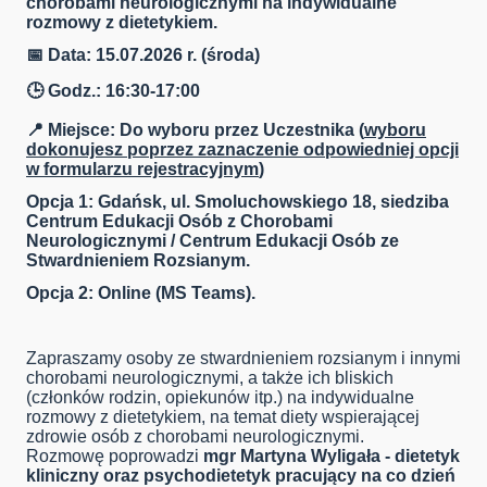
chorobami neurologicznymi na indywidualne
rozmowy z dietetykiem.
📅 Data: 15.07.2026 r. (środa)
🕒 Godz.: 16:30-17:00
📍 Miejsce: Do wyboru przez Uczestnika (
wyboru
dokonujesz poprzez zaznaczenie odpowiedniej opcji
w formularzu rejestracyjnym
)
Opcja 1: Gdańsk, ul. Smoluchowskiego 18, siedziba
Centrum Edukacji Osób z Chorobami
Neurologicznymi / Centrum Edukacji Osób ze
Stwardnieniem Rozsianym.
Opcja 2: Online (MS Teams).
Zapraszamy osoby ze stwardnieniem rozsianym i innymi
chorobami neurologicznymi, a także ich bliskich
(członków rodzin, opiekunów itp.) na indywidualne
rozmowy z dietetykiem, na temat diety wspierającej
zdrowie osób z chorobami neurologicznymi.
Rozmowę poprowadzi
mgr Martyna Wyligała - dietetyk
kliniczny oraz psychodietetyk pracujący na co dzień