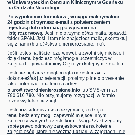
w Uniwersyteckim Centrum Klinicznym w Gdańsku
na Oddziale Neurologii.
Po wypełnieniu formularza, w ciągu maksymalnie
24 godzin otrzymasz e-mail z potwierdzeniem
rejestracji lub informacją o wpisaniu na
listę rezerwową.
Jeśli nie otrzymałeś/aś maila, sprawdź
folder SPAM. Jeśli i tam nie znajdziesz maila, skontaktuj
się z nami (
biuro@stwardnienierozsiane.info
).
Jeśli jesteś na liście rezerwowej, a zwolni się miejsce i
dzięki temu będziesz mógł/mogła uczestniczyć w
zajęciach - powiadomimy Cię o tym kolejnym e-mailem.
Jeśli nie będziesz mógł/ mogła uczestniczyć, a
dokonałeś/aś już rejestracji, prosimy pilne o przesłanie
takiej informacji mailem na adres
biuro@stwardnienierozsiane.info
lub SMS-em na nr
780 616 780. Nie przyjmujemy rezygnacji w formie
rozmowy telefonicznej!
Jeśli powiadomisz nas o rezygnacji, to dzięki
temu będziemy mogli zapewnić miejsce innym
zainteresowanym Uczestnikom.
Uwaga! Zastrzegamy
sobie prawo odmowy zarejestrowania na kolejne
zajęcia osób, które nie wezmą udziału w zajęciach i nie