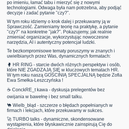
po imieniu, łamać tabu i mierzyć się z nowymi
technologiami. Odwaga była nam potrzebna, aby podjąć
decyzje i zadać pytanie "czy?".
W tym roku idziemy o krok dalej i przekuwamy ją w
Sprawczość. Zamieniamy teorię na praktykę, a pytanie
"czy?" na konkretne "jak?". Pokazujemy, jak realnie
zmieniać organizacje, wykorzystując nowoczesne
narzędzia, AI i autentyczny potencjał ludzki.
Te bezkompromisowe tematy poruszymy w znanych i
uwielbianych przez Was, dynamicznych formatach:
🥊 HR RING - starcie dwóch różnych perspektyw i osób,
które NIE ZGADZAJĄ SIĘ w kluczowych tematach HR.
W tym roku naszą GOŚCINIĄ SPECJALNĄ będzie Zofia
Ewa Smełka-Leszczyńska !
☕ ConckRE_t kawa - dyskusja prelegentów bez
owijania w bawełnę i bez small talku.
🐪 Wielb_błąd - szczerze o błędach popełnianych w
firmach i lekcjach, które przekuwamy w sukces.
🚀 TURBO talks - dynamiczne, skondensowane
wystąpienia, które błyskawicznie zainspirują Cię do