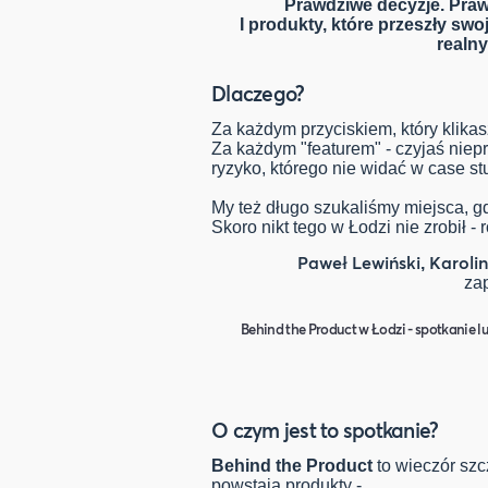
Prawdziwe decyzje. Prawd
I produkty, które przeszły swo
realny
Dlaczego?
Za każdym przyciskiem, który klikasz
Za każdym "featurem" - czyjaś niep
ryzyko, którego nie widać w case st
My też długo szukaliśmy miejsca, 
Skoro nikt tego w Łodzi nie zrobił - 
Paweł Lewiński
Karoli
,
za
Behind the Product w Łodzi - spotkanie lu
O czym jest to spotkanie?
Behind the Product
to wieczór sz
powstają produkty -