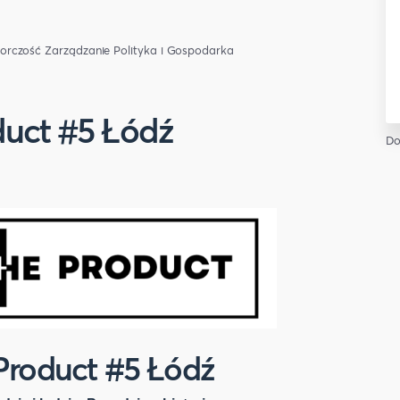
iorczość
Zarządzanie
Polityka i Gospodarka
duct #5 Łódź
Do
Product #5 Łódź