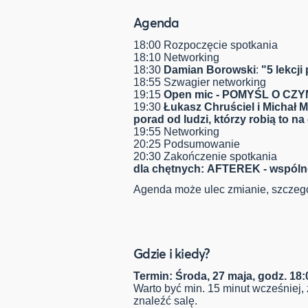
Agenda
18:00 Rozpoczęcie spotkania
18:10 Networking
18:30
Damian Borowski
:
"5 lekcj
18:55 Szwagier networking
19:15
Open mic - POMYŚL O C
19:30
Łukasz Chruściel i Michał 
porad od ludzi, którzy robią to na
19:55 Networking
20:25 Podsumowanie
20:30 Zakończenie spotkania
dla chętnych: AFTEREK - wspólne
Agenda może ulec zmianie, szczegó
Gdzie i kiedy?
Termin: Środa, 27 maja, godz. 18:
Warto być min. 15 minut wcześniej,
znaleźć salę.