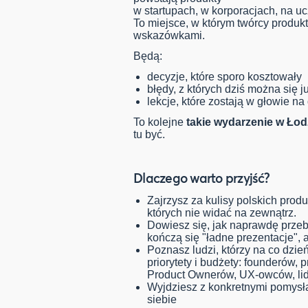
w startupach, w korporacjach, na u
To miejsce, w którym twórcy produk
wskazówkami.
Będą:
decyzje, które sporo kosztowały
błędy, z których dziś można się j
lekcje, które zostają w głowie na
To kolejne
takie wydarzenie w Łod
tu być.
Dlaczego warto przyjść?
Zajrzysz za kulisy polskich prod
których nie widać na zewnątrz.
Dowiesz się, jak naprawdę przebi
kończą się "ładne prezentacje", 
Poznasz ludzi, którzy na co dzi
priorytety i budżety: founderów,
Product Ownerów, UX-owców, lid
Wyjdziesz z konkretnymi pomysłam
siebie