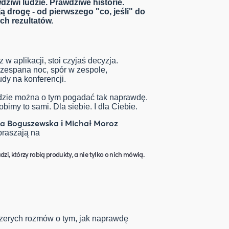
ziwi ludzie. Prawdziwe historie.
ją drogę - od pierwszego "co, jeśli" do
ch rezultatów.
 w aplikacji, stoi czyjaś decyzja.
rzespana noc, spór w zespole,
udy na konferencji.
gdzie można o tym pogadać tak naprawdę.
robimy to sami. Dla siebie. I dla Ciebie.
na Boguszewska
Michał Moroz
i
praszają na
dzi, którzy robią produkty, a nie tylko o nich mówią.
czerych rozmów o tym, jak naprawdę