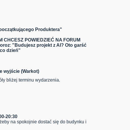
i początkującego Produktera"
ZYM CHCESZ POWIEDZIEĆ NA FORUM
Moroz
:
"Budujesz projekt z AI? Oto garść
 co dzień
"
 wyjście (Warkot)
ły bliżej terminu wydarzenia.
00-20:30
 żeby na spokojnie dostać się do budynku i