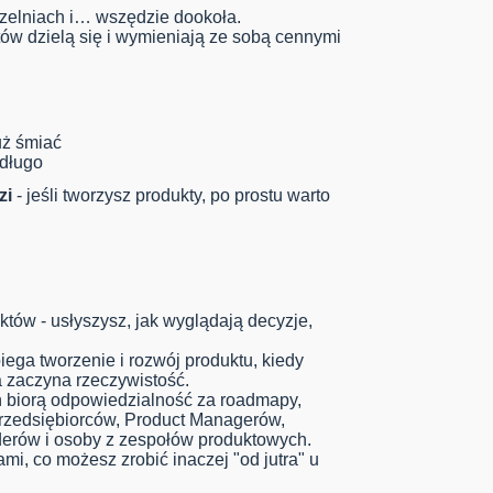
czelniach i… wszędzie dookoła.
tów dzielą się i wymieniają ze sobą cennymi
uż śmiać
 długo
zi
- jeśli tworzysz produkty, po prostu warto
uktów - usłyszysz, jak wyglądają decyzje,
ega tworzenie i rozwój produktu, kiedy
a zaczyna rzeczywistość.
eń biorą odpowiedzialność za roadmapy,
 przedsiębiorców, Product Managerów,
erów i osoby z zespołów produktowych.
i, co możesz zrobić inaczej "od jutra" u