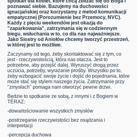
spotkań dla kobiet, które chcą zbliżać się do Boga i
poznawać siebie. Bazujemy na duchowości
ignacjańskiej oraz korzystamy z metod komunikacji
empatycznej (Porozumienie bez Przemocy, NVC).
Każdy z pięciu weekendów jest okazją do
"zaparkowania", zatrzymania się w codziennym
biegu, wsłuchania w to, co dla nas najważniejsze.
Jako Siostry od Aniołów chcemy tworzyć przestrzeń,
w której jest to możliwe.
Zaczynamy od tego, żeby skontaktować się z tym, co
jest - rzeczywistością, która nas otacza. Jest to
potrzebne, aby przejść dalej. Wyruszyć drogą przez
uczucia, potrzeby, wyrażanie prośby. Wszystko po to,
żeby wzbogacić swoje życie i dojść do pojednania, które
może stać się stylem naszego życia. Zatrzymanie przy
"zmysłach" pomaga nam otworzyć pewne drzwi.
Będzie to spotkanie ze sobą, z innymi i z Bogiem w
TERAZ:
-dowartościowanie wszystkich zmysłów
-postrzeganie rzeczywistości bez osądzania i
interpretacji
-percepcja duchowa