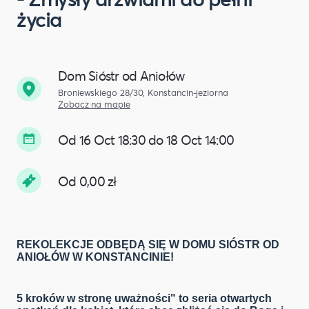
życia
Dom Sióstr od Aniołów
Broniewskiego 28/30, Konstancin-jeziorna
Zobacz na mapie
Od 16 Oct 18:30 do 18 Oct 14:00
Od 0,00 zł
REKOLEKCJE ODBĘDĄ SIĘ W DOMU SIÓSTR OD
ANIOŁÓW W KONSTANCINIE!
5 kroków w stronę uważności" to seria otwartych