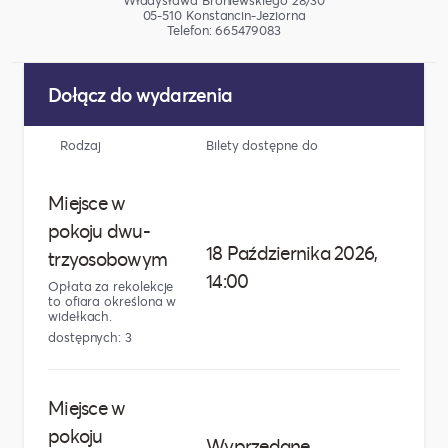
05-510 Konstancin-Jeziorna
Telefon: 665479083
Dołącz do wydarzenia
Rodzaj
Bilety dostępne do
Liczba
Miejsce w
pokoju dwu-
18 Października 2026,
trzyosobowym
14:00
Opłata za rekolekcje
to ofiara określona w
widełkach.
dostępnych: 3
Miejsce w
Brak
pokoju
Wyprzedane
woln