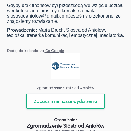
Gdyby brak finansów był przeszkodą we wzięciu udziału
w rekolekcjach, prosimy o kontakt na maila
siostryodaniolow@gmail.comJeste
śmy przekonane, że
znajdziemy rozwiązanie.
Prowadzenie:
Maria Druch, Siostra od Aniołów,
teolożka, trenerka komunikacji empatycznej, mediatorka.
Dodaj do kalendarza:
iCal
Google
Zgromadzenie Sióstr od Aniołów
Zobacz inne nasze wydarzenia
Organizator
Zgromadzenie Sióstr od Aniołów
Władysława Broniewskiego 28/30