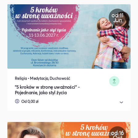
od 11
Jun
Religia • Medytacja, Duchowość
"5 kroków w stronę uważności" -
Pojednanie, jako styl życia
Od 0,00 zł
od 16
Oct