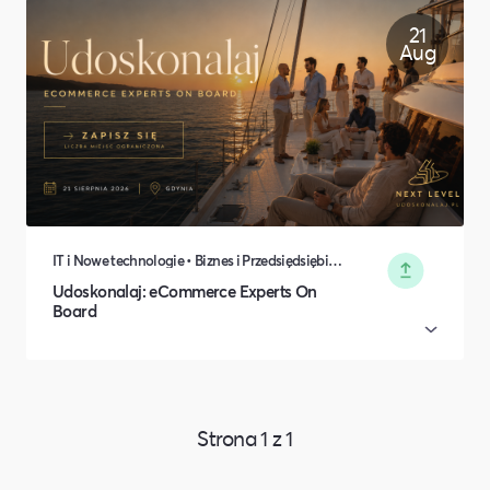
21
Aug
IT i Nowe technologie • Biznes i Przedsiędsiębiorczość • Turystyka i podróże
Udoskonalaj: eCommerce Experts On
Board
Strona
1
z
1