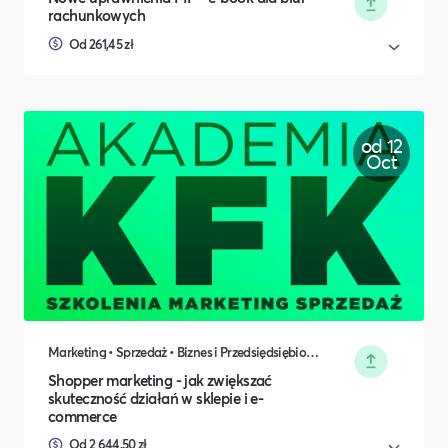
rachunkowych
Od 261,45 zł
od 12
Oct
Marketing • Sprzedaż • Biznes i Przedsiędsiębiorczość
Shopper marketing - jak zwiększać
skuteczność działań w sklepie i e-
commerce
Od 2 644,50 zł