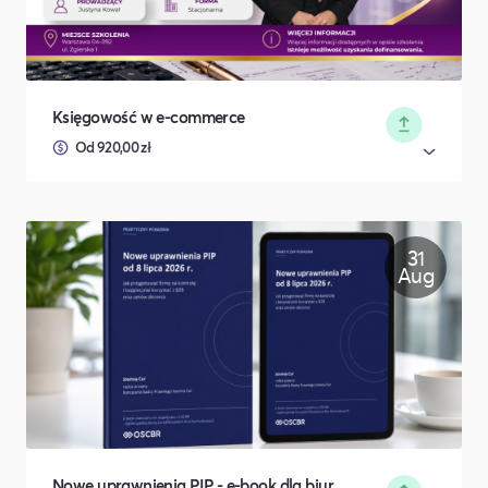
Księgowość w e-commerce
Od 920,00 zł
31
Aug
Nowe uprawnienia PIP - e-book dla biur