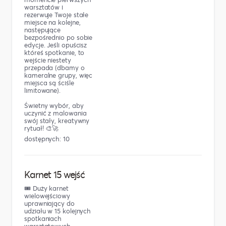
warsztatów i
rezerwuje Twoje stałe
miejsce na kolejne,
następujące
bezpośrednio po sobie
edycje. Jeśli opuścisz
któreś spotkanie, to
wejście niestety
przepada (dbamy o
kameralne grupy, więc
miejsca są ściśle
limitowane).
Świetny wybór, aby
uczynić z malowania
swój stały, kreatywny
rytuał! 🎨🚀
dostępnych: 10
Karnet 15 wejść
🎟️ Duży karnet
wielowejściowy
uprawniający do
udziału w 15 kolejnych
spotkaniach