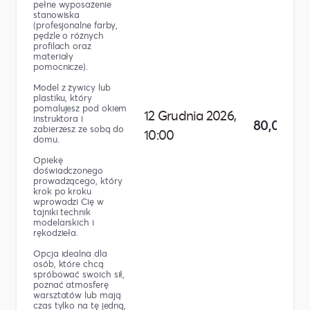
pełne wyposażenie
stanowiska
(profesjonalne farby,
pędzle o różnych
profilach oraz
materiały
pomocnicze).
Model z żywicy lub
plastiku, który
pomalujesz pod okiem
12 Grudnia 2026,
instruktora i
80,00 zł
zabierzesz ze sobą do
10:00
domu.
Opiekę
doświadczonego
prowadzącego, który
krok po kroku
wprowadzi Cię w
tajniki technik
modelarskich i
rękodzieła.
Opcja idealna dla
osób, które chcą
spróbować swoich sił,
poznać atmosferę
warsztatów lub mają
czas tylko na tę jedną,