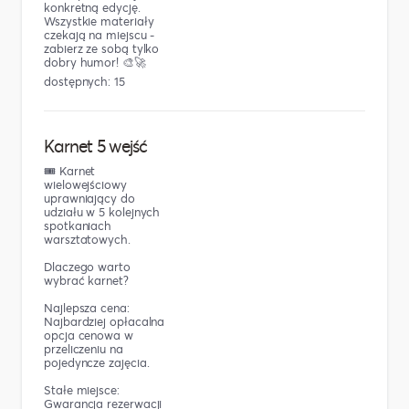
konkretną edycję.
Wszystkie materiały
czekają na miejscu -
zabierz ze sobą tylko
dobry humor! 🎨🚀
dostępnych: 15
Karnet 5 wejść
🎟️ Karnet
wielowejściowy
uprawniający do
udziału w 5 kolejnych
spotkaniach
warsztatowych.
Dlaczego warto
wybrać karnet?
Najlepsza cena:
Najbardziej opłacalna
opcja cenowa w
przeliczeniu na
pojedyncze zajęcia.
Stałe miejsce:
Gwarancja rezerwacji