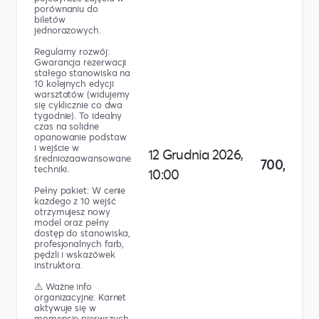
porównaniu do
biletów
jednorazowych.
Regularny rozwój:
Gwarancja rezerwacji
stałego stanowiska na
10 kolejnych edycji
warsztatów (widujemy
się cyklicznie co dwa
tygodnie). To idealny
czas na solidne
opanowanie podstaw
i wejście w
12 Grudnia 2026,
średniozaawansowane
700,00 zł
techniki.
10:00
Pełny pakiet: W cenie
każdego z 10 wejść
otrzymujesz nowy
model oraz pełny
dostęp do stanowiska,
profesjonalnych farb,
pędzli i wskazówek
instruktora.
⚠️ Ważne info
organizacyjne: Karnet
aktywuje się w
momencie pierwszych