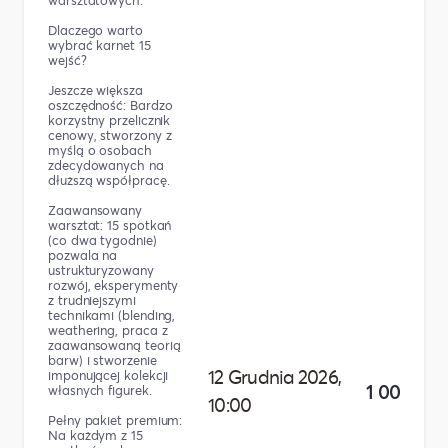
warsztatowych.
Dlaczego warto
wybrać karnet 15
wejść?
Jeszcze większa
oszczędność: Bardzo
korzystny przelicznik
cenowy, stworzony z
myślą o osobach
zdecydowanych na
dłuższą współpracę.
Zaawansowany
warsztat: 15 spotkań
(co dwa tygodnie)
pozwala na
ustrukturyzowany
rozwój, eksperymenty
z trudniejszymi
technikami (blending,
weathering, praca z
zaawansowaną teorią
barw) i stworzenie
12 Grudnia 2026,
imponującej kolekcji
1 000,00 z
własnych figurek.
10:00
Pełny pakiet premium:
Na każdym z 15