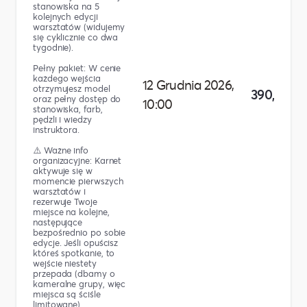
stanowiska na 5
kolejnych edycji
warsztatów (widujemy
się cyklicznie co dwa
tygodnie).
Pełny pakiet: W cenie
każdego wejścia
12 Grudnia 2026,
otrzymujesz model
390,00 zł
oraz pełny dostęp do
10:00
stanowiska, farb,
pędzli i wiedzy
instruktora.
⚠️ Ważne info
organizacyjne: Karnet
aktywuje się w
momencie pierwszych
warsztatów i
rezerwuje Twoje
miejsce na kolejne,
następujące
bezpośrednio po sobie
edycje. Jeśli opuścisz
któreś spotkanie, to
wejście niestety
przepada (dbamy o
kameralne grupy, więc
miejsca są ściśle
limitowane).