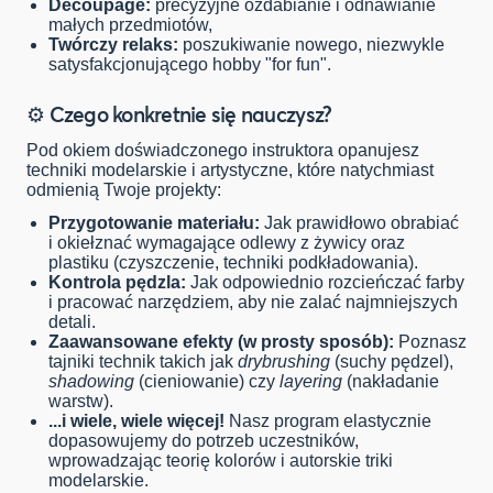
Decoupage:
precyzyjne ozdabianie i odnawianie
małych przedmiotów,
Twórczy relaks:
poszukiwanie nowego, niezwykle
satysfakcjonującego hobby "for fun".
⚙️ Czego konkretnie się nauczysz?
Pod okiem doświadczonego instruktora opanujesz
techniki modelarskie i artystyczne, które natychmiast
odmienią Twoje projekty:
Przygotowanie materiału:
Jak prawidłowo obrabiać
i okiełznać wymagające odlewy z żywicy oraz
plastiku (czyszczenie, techniki podkładowania).
Kontrola pędzla:
Jak odpowiednio rozcieńczać farby
i pracować narzędziem, aby nie zalać najmniejszych
detali.
Zaawansowane efekty (w prosty sposób):
Poznasz
tajniki technik takich jak
drybrushing
(suchy pędzel),
shadowing
(cieniowanie) czy
layering
(nakładanie
warstw).
...i wiele, wiele więcej!
Nasz program elastycznie
dopasowujemy do potrzeb uczestników,
wprowadzając teorię kolorów i autorskie triki
modelarskie.