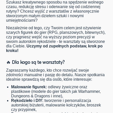
Szukasz kreatywnego sposobu na spędzenie wolnego
czasu, redukcję stresu i oderwanie się od codziennej
rutyny? Chcesz wyjść z warsztatów z własnoręcznie
stworzonym małym dziełem sztuki i nowymi
umiejętnościami?
Niezależnie od tego, czy Twoim celem jest ożywienie
szarych figurek do gier (RPG, planszowych, bitewnych),
czy pragniesz wejść na wyższy poziom precyzji w
swoim autorskim rękodziele - te warsztaty są stworzone
dla Ciebie.
Uczymy od zupełnych podstaw, krok po
kroku!
🔥 Dla kogo są te warsztaty?
Zapraszamy każdego, kto chce rozwijać swoje
zdolności manualne i pasję do detalu. Nasze spotkania
idealnie sprawdzą się dla osób, które interesuje:
Malowanie figurek:
odlewy żywiczne oraz
plastikowe (modele do gier takich jak Warhammer,
Dungeons & Dragons i inne),
Rękodzieło i DIY:
tworzenie i personalizacja
autorskiej biżuterii, malowanie kolczyków, broszek
czy przypinek,