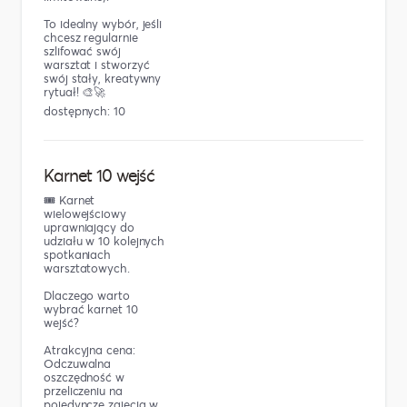
To idealny wybór, jeśli
chcesz regularnie
szlifować swój
warsztat i stworzyć
swój stały, kreatywny
rytuał! 🎨🚀
dostępnych: 10
Karnet 10 wejść
🎟️ Karnet
wielowejściowy
uprawniający do
udziału w 10 kolejnych
spotkaniach
warsztatowych.
Dlaczego warto
wybrać karnet 10
wejść?
Atrakcyjna cena:
Odczuwalna
oszczędność w
przeliczeniu na
pojedyncze zajęcia w