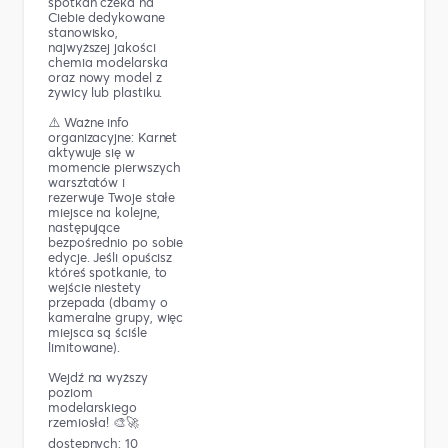
spotkań czeka na
Ciebie dedykowane
stanowisko,
najwyższej jakości
chemia modelarska
oraz nowy model z
żywicy lub plastiku.
⚠️ Ważne info
organizacyjne: Karnet
aktywuje się w
momencie pierwszych
warsztatów i
rezerwuje Twoje stałe
miejsce na kolejne,
następujące
bezpośrednio po sobie
edycje. Jeśli opuścisz
któreś spotkanie, to
wejście niestety
przepada (dbamy o
kameralne grupy, więc
miejsca są ściśle
limitowane).
Wejdź na wyższy
poziom
modelarskiego
rzemiosła! 🎨🚀
dostępnych: 10