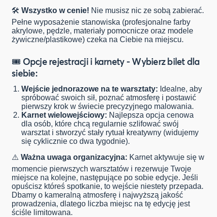
🛠️
Wszystko w cenie!
Nie musisz nic ze sobą zabierać.
Pełne wyposażenie stanowiska (profesjonalne farby
akrylowe, pędzle, materiały pomocnicze oraz modele
żywiczne/plastikowe) czeka na Ciebie na miejscu.
🎟️ Opcje rejestracji i karnety - Wybierz bilet dla
siebie:
Wejście jednorazowe na te warsztaty:
Idealne, aby
spróbować swoich sił, poznać atmosferę i postawić
pierwszy krok w świecie precyzyjnego malowania.
Karnet wielowejściowy:
Najlepsza opcja cenowa
dla osób, które chcą regularnie szlifować swój
warsztat i stworzyć stały rytuał kreatywny (widujemy
się cyklicznie co dwa tygodnie).
⚠️
Ważna uwaga organizacyjna:
Karnet aktywuje się w
momencie pierwszych warsztatów i rezerwuje Twoje
miejsce na kolejne, następujące po sobie edycje. Jeśli
opuścisz któreś spotkanie, to wejście niestety przepada.
Dbamy o kameralną atmosferę i najwyższą jakość
prowadzenia, dlatego liczba miejsc na tę edycję jest
ściśle limitowana.