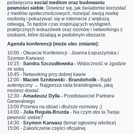
poświęcona
social mediom oraz budowaniu
pewności siebie
. Dowiesz się, jak świadomie korzystać
z mediów społecznościowych, rozwijać swoją markę
osobistą i pokazywać się w internecie z większą
odwagą. To będzie czas inspirujących wystąpień,
praktycznych wskazówek oraz rozmów i networkingu z
osobami, które działają w podobnym obszarze.
Agenda konferencji (może ulec zmianie):
10:00 - Otwarcie Konferencji - Joanna Łopuszyńska i
Szymon Karwasz
10:15 -
Sandra Szczudłowska -
Widoczność w zgodzie
ze sobą
10:45 - Networking przy dobrej kawie
12:00 -
Maciek Sznitowski - Brandoholik -
Bądź
autentyczny → Najgorsza rada brandingowa, jaką
możesz dostać
12:30 -
Amadeusz Dylla -
Przedstawiciel Partnera
Generalnego
13:00 Przerwa na obiad i dłuższe rozmowy ;)
14:00 -
Julia Reguła-Bruzda
- Na czym stoi ta Twoja
pewność siebie?
14:30 -
Szymon Karwasz
(temat ogłosimy wkrótce)
15:00 - Zakończenie części oficjalnej