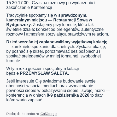
15:30-17:00 - Czas na rozmowy po wydarzeniu i
zakończenie Konferencji
Tradycyjnie spotkamy się w
sprawdzonym,
kameralnym miejscu — Restauracji Sowa w
Bydgoszczy
. Zostajemy przy formule, która tak
świetnie działa: konkret od prelegentów, autentyczne
rozmowy i atmosfera sprzyjająca prawdziwym relacjom.
Dzień wcześniej zaplanowaliśmy wyjątkową kolację
— zamknięte spotkanie dla chętnych. Zyskasz okazję,
by poznać się bliżej, porozmawiać bez pośpiechu i
spotkać prelegentów w mniej formalnej, swobodnej
formule.
W tym roku gościem specjalnym kolacji
będzie
PRZEMYSŁAW SALETA.
Jeśli interesuje Cię świadome budowanie swojej
obecności w social mediach oraz wzmacnianie
pewności siebie w pokazywaniu siebie i swojej marki —
konferencja w dniach
8-9 października 2026
to daty,
które warto zapisać.
Dodaj do kalendarza:
iCal
Google