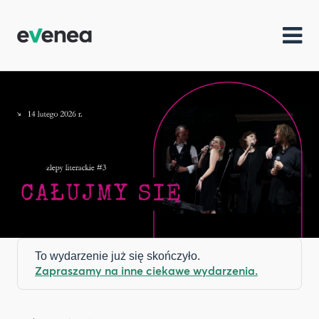
To wydarzenie już się skończyło.
Zapraszamy na inne ciekawe wydarzenia.