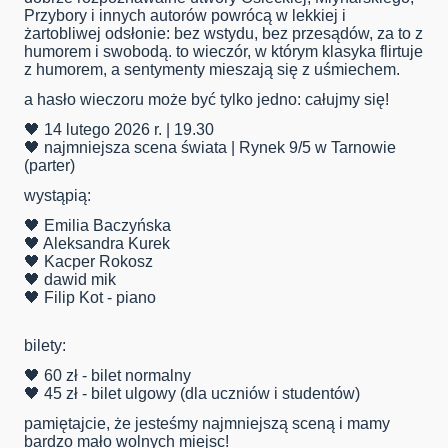
Przybory i innych autorów powrócą w lekkiej i
żartobliwej odsłonie: bez wstydu, bez przesądów, za to z
humorem i swobodą. to wieczór, w którym klasyka flirtuje
z humorem, a sentymenty mieszają się z uśmiechem.
a hasło wieczoru może być tylko jedno: całujmy się!
🖤 14 lutego 2026 r. | 19.30
🖤 najmniejsza scena świata | Rynek 9/5 w Tarnowie
(parter)
wystąpią:
🖤 Emilia Baczyńska
🖤 Aleksandra Kurek
🖤 Kacper Rokosz
🖤 dawid mik
🖤 Filip Kot - piano
bilety:
🖤 60 zł - bilet normalny
🖤 45 zł - bilet ulgowy (dla uczniów i studentów)
pamiętajcie, że jesteśmy najmniejszą sceną i mamy
bardzo mało wolnych miejsc!