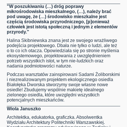
"W poszukiwaniu (…) dróg poprawy
mikrośrodowiska mieszkalnego, (…), należy brać
pod uwagę, że (…) środowisko mieszkalne jest
częścią środowiska przyrodniczego, [p]onieważ
człowiek jest istotą społeczną i jednym z elementów
przyrody."
Halina Skibniewska znana jest ze swojego wrażliwego
podejścia projektowego. Dbała nie tylko o ludzi, ale też
o to co ich otacza. Opowiedziała się po stronie myślenia
ekosystemowego, projektowania z uwzględnieniem
potrzeb wszystkich istot, w tym nie-ludzkich oraz
nadania podmiotowości naturze.
Podczas warsztatów zainspirowani Sadami Żoliborskimi
i niezrealizowanym projektem ekologicznego osiedla
Białołęka Dworska stworzymy swoje własne nowe
osiedle! Zbudujemy wspólnie makietę idealnego
zielonego osiedla, które uwzględni wszystkich
potencjalnych mieszkańców.
Wiola Januszko
Architektka, edukatorka, graficzka. Absolwentka
Wydziału Architektury Politechniki Warszawskiej.