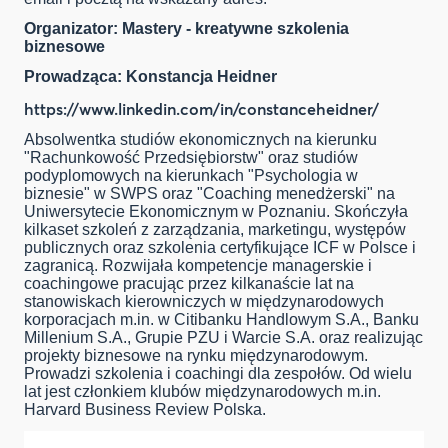
Organizator:
Mastery - kreatywne szkolenia
biznesowe
Prowadząca: Konstancja Heidner
https://www.linkedin.com/in/constanceheidner/
Absolwentka studiów ekonomicznych na kierunku
"Rachunkowość Przedsiębiorstw" oraz studiów
podyplomowych na kierunkach "Psychologia w
biznesie" w SWPS oraz "Coaching menedżerski" na
Uniwersytecie Ekonomicznym w Poznaniu. Skończyła
kilkaset szkoleń z zarządzania, marketingu, występów
publicznych oraz szkolenia certyfikujące ICF w Polsce i
zagranicą. Rozwijała kompetencje managerskie i
coachingowe pracując przez kilkanaście lat na
stanowiskach kierowniczych w międzynarodowych
korporacjach m.in. w Citibanku Handlowym S.A., Banku
Millenium S.A., Grupie PZU i Warcie S.A. oraz realizując
projekty biznesowe na rynku międzynarodowym.
Prowadzi szkolenia i coachingi dla zespołów. Od wielu
lat jest członkiem klubów międzynarodowych m.in.
Harvard Business Review Polska.