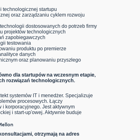
ii technologicznej startupu
znej oraz zarządzaniu cyklem rozwoju
technologii dostosowanych do potrzeb firmy
u projektów technologicznych
łań zapobiegawczych
gii testowania
owaniu produktu po premierze
analityce danych
nicznym oraz planowaniu przyszłego
ówno dla startupów na wczesnym etapie,
ych rozwiązań technologicznych.
tekt systemów IT i menedżer. Specjalizuje
oblemów procesowych. Łączy
w i korporacyjnego. Jest aktywnym
iej i start-up'owej. Aktywnie buduje
ellon
konsultacjami, otrzymają na adres