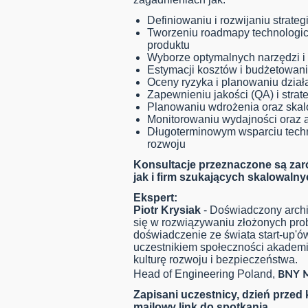
Definiowaniu i rozwijaniu strateg
Tworzeniu roadmapy technologic
produktu
Wyborze optymalnych narzędzi i 
Estymacji kosztów i budżetowani
Oceny ryzyka i planowaniu dzia
Zapewnieniu jakości (QA) i strate
Planowaniu wdrożenia oraz skal
Monitorowaniu wydajności oraz 
Długoterminowym wsparciu tech
rozwoju
Konsultacje przeznaczone są zar
jak i firm szukających skalowaln
Ekspert:
Piotr Krysiak
- Doświadczony archi
się w rozwiązywaniu złożonych pr
doświadczenie ze świata start-up'ó
uczestnikiem społeczności akademick
kulturę rozwoju i bezpieczeństwa.
BNY M
Head of Engineering Poland,
Zapisani uczestnicy, dzień przed 
mailowy link do spotkania.