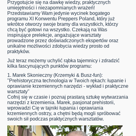
Przygotujcie się na dawkę wiedzy, praktycznych
umiejętności i niezapomnianych wrażeń!
Przedstawiamy Wam jedynie wycinek bogatego
programu XI Konwentu Preppers Poland, który już
wkrótce otworzy swoje bramy dla wszystkich, którzy
chcą być gotowi na wszystko. Czekają na Was
inspirujące prelekcje, angażujące warsztaty
prowadzone przez doświadczonych ekspertów oraz
unikalne możliwości zdobycia wiedzy prosto od
praktyków.
Już teraz możemy uchylić rąbka tajemnicy i zdradzić
kilka fascynujących punktów programu:
1. Marek Skonieczny (Krzemyki & Busz-fun):
"Prehistoryczna technologia w Twoich rękach: łupanie i
oprawianie krzemiennych narzędzi - wykład i praktyczne
warsztaty"
Cofnij się w czasie i poznaj prastarą sztukę wytwarzania
narzędzi z krzemienia. Marek, pasjonat prehistorii,
wprowadzi Cię w tajniki łupania i oprawiania
krzemiennych ostrzy, a chętni będą mogli spróbować
swoich sił podczas praktycznych warsztatów.