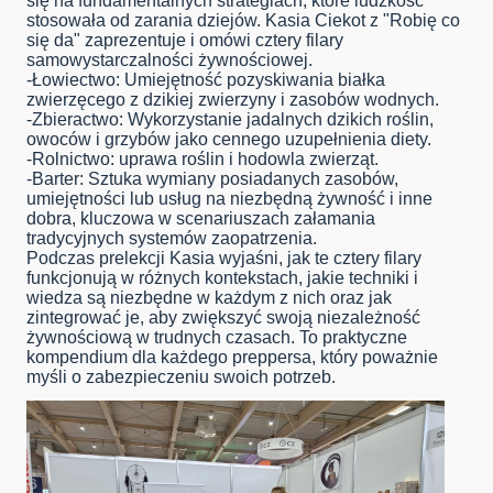
się na fundamentalnych strategiach, które ludzkość
stosowała od zarania dziejów. Kasia Ciekot z "Robię co
się da" zaprezentuje i omówi cztery filary
samowystarczalności żywnościowej.
-Łowiectwo: Umiejętność pozyskiwania białka
zwierzęcego z dzikiej zwierzyny i zasobów wodnych.
-Zbieractwo: Wykorzystanie jadalnych dzikich roślin,
owoców i grzybów jako cennego uzupełnienia diety.
-Rolnictwo: uprawa roślin i hodowla zwierząt.
-Barter: Sztuka wymiany posiadanych zasobów,
umiejętności lub usług na niezbędną żywność i inne
dobra, kluczowa w scenariuszach załamania
tradycyjnych systemów zaopatrzenia.
Podczas prelekcji Kasia wyjaśni, jak te cztery filary
funkcjonują w różnych kontekstach, jakie techniki i
wiedza są niezbędne w każdym z nich oraz jak
zintegrować je, aby zwiększyć swoją niezależność
żywnościową w trudnych czasach. To praktyczne
kompendium dla każdego preppersa, który poważnie
myśli o zabezpieczeniu swoich potrzeb.