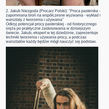
2. Jakub Niezgoda (Procarz Polski): "Proca pasterska -
zapomniana broń na współczesne wyzwania - wykład i
warsztaty z tworzenia i używania"
Odkryj potencjał procy pasterskiej - od historycznego
oręża po praktyczne zastosowania w dzisiejszym
świecie. Jakub, ekspert w tej dziedzinie, zaprezentuje
techniki tworzenia i używania procy, a podczas
warsztatów każdy będzie mógł nauczyć się podstaw.