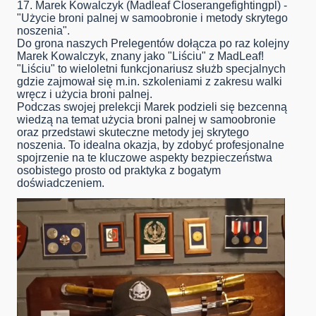
17. Marek Kowalczyk (Madleaf Closerangefightingpl) -
"Użycie broni palnej w samoobronie i metody skrytego
noszenia".
Do grona naszych Prelegentów dołącza po raz kolejny
Marek Kowalczyk, znany jako "Liściu" z MadLeaf!
"Liściu" to wieloletni funkcjonariusz służb specjalnych
gdzie zajmował się m.in. szkoleniami z zakresu walki
wręcz i użycia broni palnej.
Podczas swojej prelekcji Marek podzieli się bezcenną
wiedzą na temat użycia broni palnej w samoobronie
oraz przedstawi skuteczne metody jej skrytego
noszenia. To idealna okazja, by zdobyć profesjonalne
spojrzenie na te kluczowe aspekty bezpieczeństwa
osobistego prosto od praktyka z bogatym
doświadczeniem.