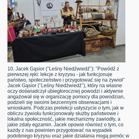
10. Jacek Gąsior ("Leśny Niedźwiedź"): "Powódź z
pierwszej ręki: lekcje z kryzysu - jak funkcjonuje
państwo, społeczeństwo i przygotować się na żywioł"
Jacek Gąsior ("Leśny Niedźwiedź"), który na własne
oczy doświadczył ubiegłorocznej powodzi i aktywnie
angażował się w organizację pomocy dla powodzian,
podzieli się swoimi bezcennymi obserwacjami i
wnioskami. Podczas prelekcji usłyszycie o tym, jak w
obliczu żywiołu funkcjonowały służby państwowe i
lokalna społeczność, jakie mechanizmy zawiodły, a
jakie zdały egzamin. Jacek opowie również o tym, co
każdy z nas powinien przygotować na wypadek
podobnego kryzysu oraz jakie działania mogą pomóc w