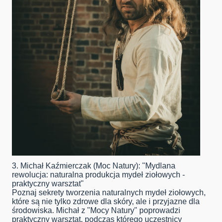
3. Michał Kaźmierczak (Moc Natury): "Mydlana
rewolucja: naturalna produkcja mydeł ziołowych -
praktyczny warsztat"
Poznaj sekrety tworzenia naturalnych mydeł ziołowych,
które są nie tylko zdrowe dla skóry, ale i przyjazne dla
środowiska. Michał z "Mocy Natury" poprowadzi
praktyczny warsztat, podczas którego uczestnicy