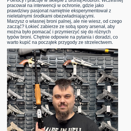
Północy i pracuje w sklepie z bronią Arobroń. Wcześniej
pracował na interwencji w ochronie, gdzie jako
prawdziwy pasjonat namiętnie eksperymentował z
nieletalnymi środkami obezwładniającymi.
Marzysz o własnej broni palnej, ale nie wiesz, od czego
zacząć? Łokieć zabierze ze sobą spory arsenał, aby
można było pomacać i przymierzyć się do różnych
typów broni. Chętnie odpowie na pytania i doradzi, co
warto kupić na początek przygody ze strzelectwem.