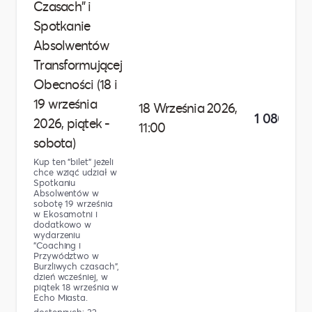
Czasach" i
Spotkanie
Absolwentów
Transformującej
Obecności (18 i
19 września
18 Września 2026,
1 080,00 z
2026, piątek -
11:00
sobota)
Kup ten "bilet" jeżeli
chce wziąć udział w
Spotkaniu
Absolwentów w
sobotę 19 września
w Ekosamotni i
dodatkowo w
wydarzeniu
"Coaching i
Przywództwo w
Burzliwych czasach",
dzień wcześniej, w
piątek 18 września w
Echo Miasta.
dostępnych: 32