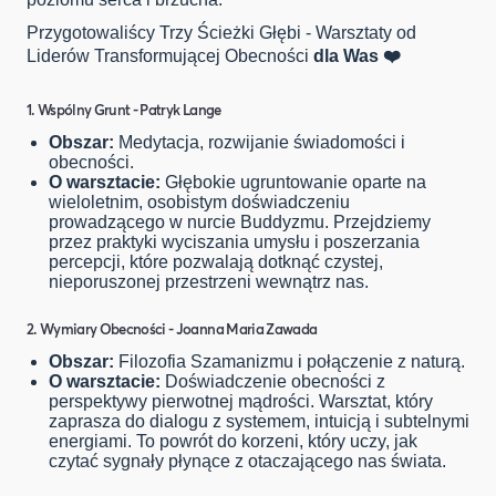
Przygotowaliścy Trzy Ścieżki Głębi - Warsztaty od
Liderów Transformującej Obecności
dla Was ❤️
1. Wspólny Grunt - Patryk Lange
Obszar:
Medytacja, rozwijanie świadomości i
obecności.
O warsztacie:
Głębokie ugruntowanie oparte na
wieloletnim, osobistym doświadczeniu
prowadzącego w nurcie Buddyzmu. Przejdziemy
przez praktyki wyciszania umysłu i poszerzania
percepcji, które pozwalają dotknąć czystej,
nieporuszonej przestrzeni wewnątrz nas.
2. Wymiary Obecności - Joanna Maria Zawada
Obszar:
Filozofia Szamanizmu i połączenie z naturą.
O warsztacie:
Doświadczenie obecności z
perspektywy pierwotnej mądrości. Warsztat, który
zaprasza do dialogu z systemem, intuicją i subtelnymi
energiami. To powrót do korzeni, który uczy, jak
czytać sygnały płynące z otaczającego nas świata.