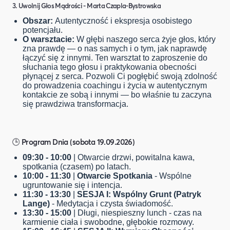
3. Uwolnij Głos Mądrości - Marta Czapla-Bystrowska
Obszar:
Autentyczność i ekspresja osobistego
potencjału.
O warsztacie:
W głębi naszego serca żyje głos, który
zna prawdę — o nas samych i o tym, jak naprawdę
łączyć się z innymi. Ten warsztat to zaproszenie do
słuchania tego głosu i praktykowania obecności
płynącej z serca. Pozwoli Ci pogłębić swoją zdolność
do prowadzenia coachingu i życia w autentycznym
kontakcie ze sobą i innymi — bo właśnie tu zaczyna
się prawdziwa transformacja.
🕒 Program Dnia (sobota 19.09.2026)
09:30 - 10:00
| Otwarcie drzwi, powitalna kawa,
spotkania (czasem) po latach.
10:00 - 11:30
|
Otwarcie Spotkania
- Wspólne
ugruntowanie się i intencja.
11:30 - 13:30
|
SESJA I: Wspólny Grunt (Patryk
Lange)
- Medytacja i czysta świadomość.
13:30 - 15:00
| Długi, niespieszny lunch - czas na
karmienie ciała i swobodne, głębokie rozmowy.