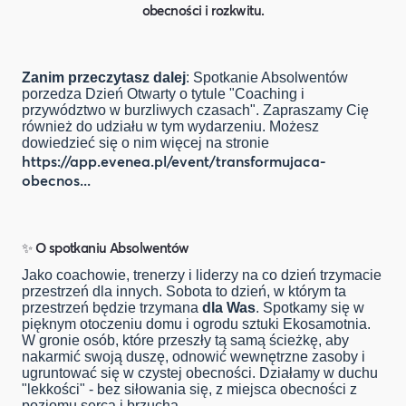
obecności i rozkwitu.
Zanim przeczytasz dalej
: Spotkanie Absolwentów
porzedza Dzień Otwarty o tytule "Coaching i
przywództwo w burzliwych czasach". Zapraszamy Cię
również do udziału w tym wydarzeniu. Możesz
dowiedzieć się o nim więcej na stronie
https://app.evenea.pl/event/transformujaca-
obecnos...
✨ O spotkaniu Absolwentów
Jako coachowie, trenerzy i liderzy na co dzień trzymacie
przestrzeń dla innych. Sobota to dzień, w którym ta
przestrzeń będzie trzymana
dla Was
. Spotkamy się w
pięknym otoczeniu domu i ogrodu sztuki Ekosamotnia.
W gronie osób, które przeszły tą samą ścieżkę, aby
nakarmić swoją duszę, odnowić wewnętrzne zasoby i
ugruntować się w czystej obecności. Działamy w duchu
"lekkości" - bez siłowania się, z miejsca obecności z
poziomu serca i brzucha.