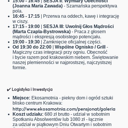
15:00 - 16:45
|
SESJA II: Wymiary Obecności
(Joanna Maria Zawada)
- Szamańska perspektywa
pola.
16:45 - 17:15
| Przerwa na oddech, kawę i integrację
w ciszy.
17:15 - 19:00
|
SESJA III: Uwolnij Głos Mądrości
(Marta Czapla-Bystrowska)
- Praca z głosem
mądrości i ekspresją osobistego potencjału.
19:00 - 19:30
| Zamknięcie oficjalnej części.
Od 19:30 do 22:00
|
Wspólne Ognisko / Grill
-
Magiczny czas integracji przy ogniu. Obecność
i bycie razem pod krakowskim niebem. Świętowanie
naszej plemienności w najprostszej, najczystszej
formie.
✔️ Logistyka i Inwestycja
Miejsce:
Ekosamotnia - piekny dom i ogród sztuki
blisko centrum Krakowa:
http://www.ekosamotnia.com/pensjonat/galeria
Koszt udziału:
680 zł brutto - udział w sobotnim
Spotkaniu Absolwentów lub 1080 zł - łącznie
za udział w piątkowym Dniu Otwartym i sobotnim