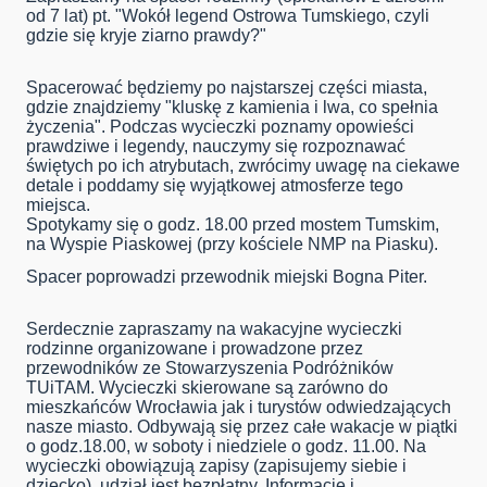
od 7 lat) pt. "Wokół legend Ostrowa Tumskiego, czyli
gdzie się kryje ziarno prawdy?"
Spacerować będziemy po najstarszej części miasta,
gdzie znajdziemy "kluskę z kamienia i lwa, co spełnia
życzenia". Podczas wycieczki poznamy opowieści
prawdziwe i legendy, nauczymy się rozpoznawać
świętych po ich atrybutach, zwrócimy uwagę na ciekawe
detale i poddamy się wyjątkowej atmosferze tego
miejsca.
Spotykamy się o godz. 18.00 przed mostem Tumskim,
na Wyspie Piaskowej (przy kościele NMP na Piasku).
Spacer poprowadzi przewodnik miejski Bogna Piter.
Serdecznie zapraszamy na wakacyjne wycieczki
rodzinne organizowane i prowadzone przez
przewodników ze Stowarzyszenia Podróżników
TUiTAM. Wycieczki skierowane są zarówno do
mieszkańców Wrocławia jak i turystów odwiedzających
nasze miasto. Odbywają się przez całe wakacje w piątki
o godz.18.00, w soboty i niedziele o godz. 11.00. Na
wycieczki obowiązują zapisy (zapisujemy siebie i
dziecko), udział jest bezpłatny. Informacje i