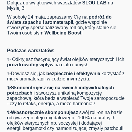
Dołącz do wyjątkowych warsztatów
SLOU LAB
na
Mysiej 3!
W sobotę 24 maja, zapraszamy Cię na
podróż do
świata zapachu i aromaterapii
, gdzie wspólnie
stworzymy spersonalizowany roll-on, który stanie się
Twoim osobistym
Wellbeing Boost
!
Podczas warsztatów:
✨ Odkryjesz fascynujący świat olejków eterycznych i ich
prozdrowotny wpływ
na ciało i umysł.
✨Dowiesz się, jak
bezpiecznie i efektywnie
korzystać z
mocy aromaterapii w codziennym życiu.
✨Skoncentrujesz się na swoich indywidualnych
potrzebach
i stworzysz unikalną kompozycję
zapachową, która będzie wspierać Twoje samopoczucie
- czy to relaks, energia, a może harmonia?
✨Własnoręcznie skomponujesz
swój roll-on na bazie
odżywczego oleju migdałowego i 100% naturalnych
olejków eterycznych np. soczystej i dodającej
energii bergamotki czy harmonizującej zmysły patchouli.