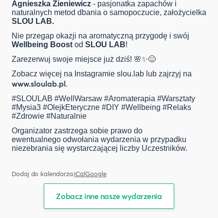
Agnieszka Zieniewicz
- pasjonatka zapachów i
naturalnych metod dbania o samopoczucie, założycielka
SLOU LAB.
Nie przegap okazji na aromatyczną przygodę i swój
Wellbeing Boost
od
SLOU LAB
!
Zarezerwuj swoje miejsce już dziś! 🌸✨😊
Zobacz więcej na Instagramie slou.lab lub zajrzyj na
www.sloulab.pl
.
#SLOULAB #WellWarsaw #Aromaterapia #Warsztaty
#Mysia3 #OlejkEteryczne #DIY #Wellbeing #Relaks
#Zdrowie #Naturalnie
Organizator zastrzega sobie prawo do
ewentualnego odwołania wydarzenia w przypadku
niezebrania się wystarczającej liczby Uczestników.
Dodaj do kalendarza:
iCal
Google
Zobacz inne nasze wydarzenia