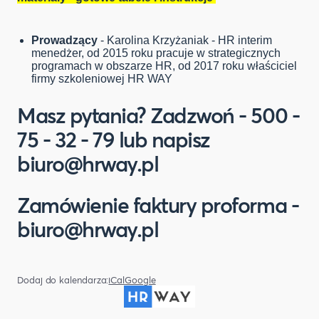
P
rowadzą
cy
- Karolina Krzyżaniak - HR interim
menedżer, od 2015 roku pracuje w strategicznych
programach w obszarze HR, od 2017 roku właściciel
firmy szkoleniowej HR WAY
Masz pytania? Zadzwoń - 500 -
75 - 32 - 79 lub napisz
biuro@hrway.pl
Zamówienie faktury proforma -
biuro@hrway.pl
Dodaj do kalendarza:
iCal
Google