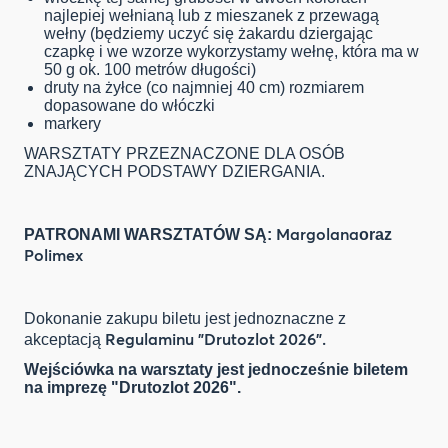
najlepiej wełnianą lub z mieszanek z przewagą
wełny (będziemy uczyć się żakardu dziergając
czapkę i we wzorze wykorzystamy wełnę, która ma w
50 g ok. 100 metrów długości)
druty na żyłce (co najmniej 40 cm) rozmiarem
dopasowane do włóczki
markery
WARSZTATY PRZEZNACZONE DLA OSÓB
ZNAJĄCYCH PODSTAWY DZIERGANIA.
Margolana
PATRONAMI WARSZTATÓW SĄ:
oraz
Polimex
Dokonanie zakupu biletu jest jednoznaczne z
Regulaminu "Drutozlot 2026".
akceptacją
Wejściówka na warsztaty jest jednocześnie biletem
na imprezę "Drutozlot 2026".