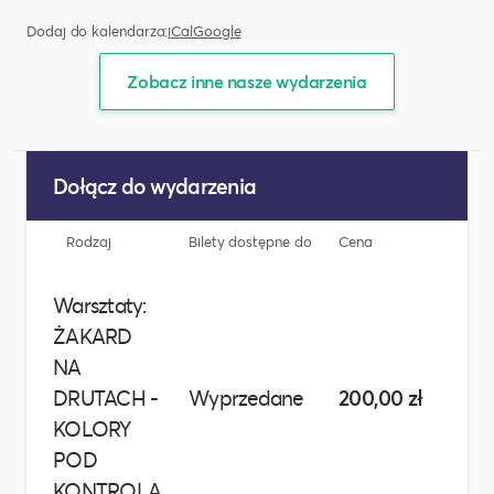
Dodaj do kalendarza:
iCal
Google
Zobacz inne nasze wydarzenia
Dołącz do wydarzenia
Rodzaj
Bilety dostępne do
Cena
Liczba
Warsztaty:
ŻAKARD
NA
DRUTACH -
Wyprzedane
200,00 zł
Wyp
KOLORY
POD
KONTROLĄ