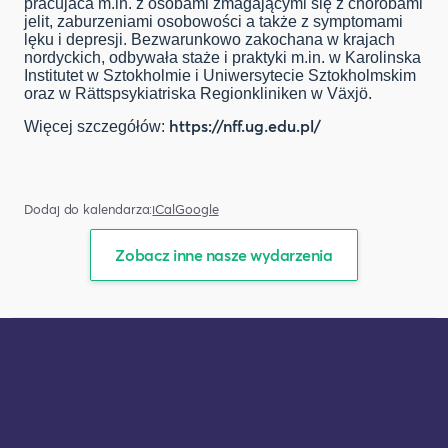
pracujaca m.in. z osobami zmagającymi się z chorobami
jelit, zaburzeniami osobowości a także z symptomami
lęku i depresji. Bezwarunkowo zakochana w krajach
nordyckich, odbywała staże i praktyki m.in. w Karolinska
Institutet w Sztokholmie i Uniwersytecie Sztokholmskim
oraz w Rättspsykiatriska Regionkliniken w Växjö.
https://nff.ug.edu.pl/
Więcej szczegółów:
Dodaj do kalendarza:
iCal
Google
Zobacz inne nasze wydarzenia