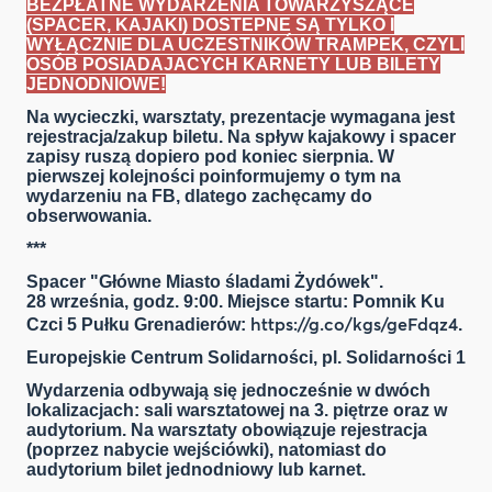
BEZPŁATNE WYDARZENIA TOWARZYSZĄCE
(SPACER, KAJAKI) DOSTEPNE SĄ TYLKO I
WYŁĄCZNIE DLA UCZESTNIKÓW TRAMPEK, CZYLI
OSÓB POSIADAJACYCH KARNETY LUB BILETY
JEDNODNIOWE!
Na wycieczki, warsztaty, prezentacje wymagana jest
rejestracja/zakup biletu. Na spływ kajakowy i spacer
zapisy ruszą dopiero pod koniec sierpnia. W
pierwszej kolejności poinformujemy o tym na
wydarzeniu na FB, dlatego zachęcamy do
obserwowania.
***
Spacer "
Główne Miasto śladami Żydówek
".
28 września, godz. 9:00. Miejsce startu: Pomnik Ku
https://g.co/kgs/geFdqz4
Czci 5 Pułku Grenadierów:
.
Europejskie Centrum Solidarności, pl. Solidarności 1
Wydarzenia odbywają się jednocześnie w dwóch
lokalizacjach: sali warsztatowej na 3. piętrze oraz w
audytorium. Na warsztaty obowiązuje rejestracja
(poprzez nabycie wejściówki), natomiast do
audytorium bilet jednodniowy lub karnet.