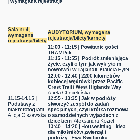
| Wymagana rejestracja
Sala nr 4,
AUDYTORIUM,
wymagana
wymagana
rejestracja/bilety
/karnety
rejestracja/bilety
11:00 - 11:15 | Powitanie gości
TRAMPek
11:15 - 11:55 |
Podróż zmieniająca
życie, czyli o tym jak wykryto mi
nowotwór w Tajlandii.
Klaudia Pytel
12:00 - 12:40 | 2200 kilometrów
kobiecej wędrówki przez Pacific
Crest Trail i West Higlands Way
.
Aneta Chmielińska
11.15-14.15 |
12:55 - 13:35 | Jak w podróży
Podstawy z
stworzyć zespół do zadań
makrofotografii
.
specjalnych, czyli krótka rozmowa
Alicja Olszewska
o samodzielnych wyjazdach z
dzieckiem
. Aleksandra Kozieł
13:40 - 14:20 |
Housesitting - idea
dla miłośników zwierząt i
podróży
- Ewa Świderska