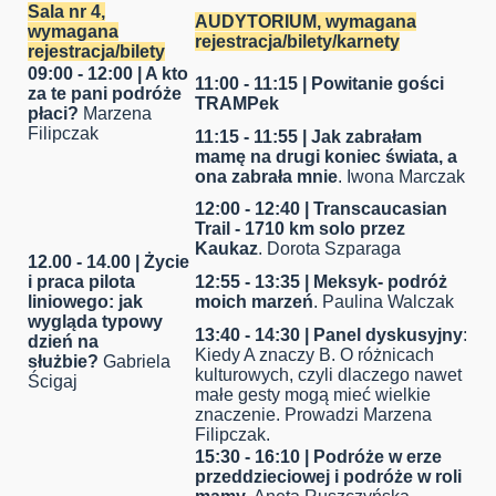
Sala nr 4,
AUDYTORIUM,
wymagana
wymagana
rejestracja/bilety
/karnety
rejestracja/bilety
09:00 - 12:00 |
A kto
11:00 - 11:15 |
Powitanie gości
za te pani podróże
TRAMPek
płaci?
Marzena
Filipczak
11:15 - 11:55 | Jak zabrałam
mamę na drugi koniec świata, a
ona zabrała mnie
. Iwona Marczak
12:00 - 12:40 | Transcaucasian
Trail - 1710 km solo przez
Kaukaz
. Dorota Szparaga
12.00 - 14.00 | Życie
i praca pilota
12:55 - 13:35 | Meksyk- podróż
liniowego: jak
moich marzeń
. Paulina Walczak
wygląda typowy
13:40 - 14:30 | Panel dyskusyjny
:
dzień na
Kiedy A znaczy B. O różnicach
służbie?
Gabriela
kulturowych, czyli dlaczego nawet
Ścigaj
małe gesty mogą mieć wielkie
znaczenie. Prowadzi Marzena
Filipczak.
15:30 - 16:10 | Podróże w erze
przeddzieciowej i podróże w roli