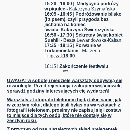
15:20 - 16:00 | Medycyna podróży
w pigułce -
Katarzyna Szymańska
16:05 - 16:45 |
Podróżowanie blisko
(i z psem), czyli przygoda bez
jechania na koniec
świata.
Katarzyna Świerczyńska
16:50 - 17:30 | Sekretny świat kobiet
Suahili
- Beata Lewandowska-Kaftan
17:35 - 18:15 | Porwanie w
Turkmenistanie -
Marzena
Filipczak
18:00
18:15 I
Zakończenie festiwalu
***
UWAGA
: w sobotę i niedzielę warsztaty odbywają się
równolegle. Przed rejestracją i zakupem wejściówek,
sprawdź godziny interesujących cię wydarzeń!
Warsztaty z fotografii telefonem będą takie same, jak
w zeszłym roku, dlatego jesli byłaś na warsztatach z
fotografii telefonem, prosimy nie zapisuj się i zostaw
to miejsce dla tych osób, które nie dostały się w
zeszłym roku.
Z przyczyn od nas niezależnych skład prelegentek