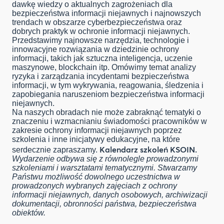
dawkę wiedzy o aktualnych zagrożeniach dla
bezpieczeństwa informacji niejawnych i najnowszych
trendach w obszarze cyberbezpieczeństwa oraz
dobrych praktyk w ochronie informacji niejawnych.
Przedstawimy najnowsze narzędzia, technologie i
innowacyjne rozwiązania w dziedzinie ochrony
informacji, takich jak sztuczna inteligencja, uczenie
maszynowe, blockchain itp. Omówimy temat analizy
ryzyka i zarządzania incydentami bezpieczeństwa
informacji, w tym wykrywania, reagowania, śledzenia i
zapobiegania naruszeniom bezpieczeństwa informacji
niejawnych.
Na naszych obradach nie może zabraknąć tematyki o
znaczeniu i wzmacnianiu świadomości pracowników w
zakresie ochrony informacji niejawnych poprzez
szkolenia i inne inicjatywy edukacyjne, na które
Kalendarz szkoleń KSOIN.
serdecznie zapraszamy.
Wydarzenie odbywa się z równolegle prowadzonymi
szkoleniami i warsztatami tematycznymi. Stwarzamy
Państwu możliwość dowolnego uczestnictwa w
prowadzonych wybranych zajęciach z ochrony
informacji niejawnych, danych osobowych, archiwizacji
dokumentacji, obronności państwa, bezpieczeństwa
obiektów.