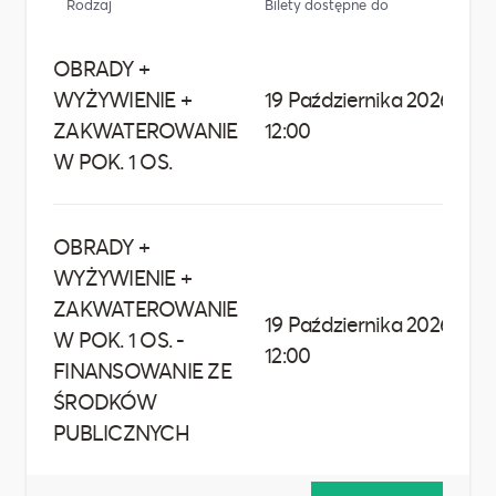
Rodzaj
Bilety dostępne do
C
OBRADY +
WYŻYWIENIE +
19 Października 2026,
4
ZAKWATEROWANIE
12:00
W POK. 1 OS.
OBRADY +
WYŻYWIENIE +
ZAKWATEROWANIE
19 Października 2026,
W POK. 1 OS. -
3
12:00
FINANSOWANIE ZE
ŚRODKÓW
PUBLICZNYCH