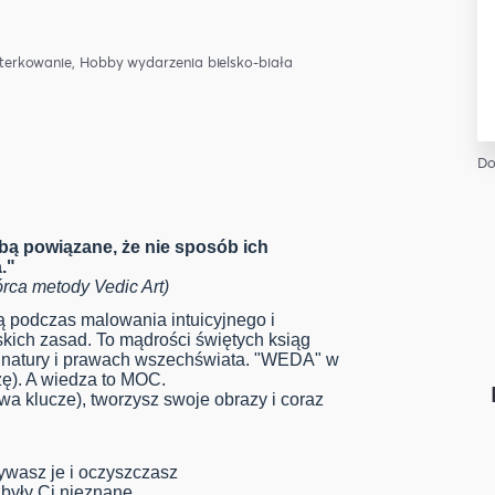
sterkowanie, Hobby
wydarzenia bielsko-biała
Do
sobą powiązane, że nie sposób ich
."
órca metody Vedic Art)
ą podczas malowania intuicyjnego i
kich zasad. To mądrości świętych ksiąg
 natury i prawach wszechświata. "WEDA" w
ę). A wiedza to MOC.
wa klucze), tworzysz swoje obrazy i coraz
wasz je i oczyszczasz
 były Ci nieznane