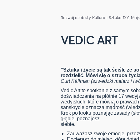
Rozwój osobisty
Kultura i Sztuka
DIY, Maj
VEDIC ART
"Sztuka i życie są tak ściśle ze 
rozdzielić. Mówi się o sztuce życia
Curt Källman (szwedzki malarz i tw
Vedic Art to spotkanie z samym sob
doświadczania na płótnie 17 wedyjs
wedyjskich, które mówią o prawach
sanskrycie oznacza mądrość (wiedz
Krok po kroku poznając zasady (sło
głębiej poznajesz
siebie.
Zauważasz swoje emocje, przeży
Docierasz do miejsc, które dotąd