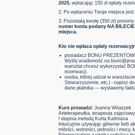
2025
,
wpłacając 150 zł opłaty rezer
2. Po wpłaceniu Twoje miejsce je
3. Pozostałą kwotę (350 zł) prosim
numer konta podany NA BILECIE, 
miejsca.
Kto nie wpłaca opłaty rezerwacyj
posiadacz BONU PREZENTOW
Wyślij wiadomość na
biuro@prac
warsztat chcesz wykorzystać BO
rezerwacji.
osoba, której udział w warsztaci
Stowarzyszenie, etc.) - napisz 
dane płatnika — wystawimy faktu
Kurs prowadzi:
Joanna Wilaszek
Arteterapeutka, terapeuta zajęciow
I stopnia metodą Kurta Kallmana
Intuicyjnie używając głównie farb a
miłości, wolności, jedności i mocy,
Równocześnie z wielką radością tw