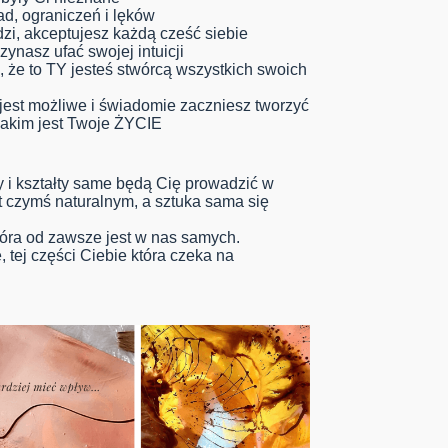
ad, ograniczeń i lęków
zi, akceptujesz każdą cześć siebie
ynasz ufać swojej intuicji
 że to TY jesteś stwórcą wszystkich swoich
jest możliwe i świadomie zaczniesz tworzyć
 jakim jest Twoje ŻYCIE
 i kształty same będą Cię prowadzić w
st czymś naturalnym, a sztuka sama się
tóra od zawsze jest w nas samych.
 tej części Ciebie która czeka na