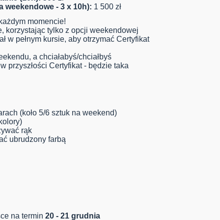
ia weekendowe - 3 x 10h):
1 500 zł
 każdym momencie!
 korzystając tylko z opcji weekendowej
iał w pełnym kursie, aby otrzymać Certyfikat
weekendu, a chciałabyś/chciałbyś
 przyszłości Certyfikat - będzie taka
arach (koło 5/6 sztuk na weekend)
kolory)
żywać rąk
tać ubrudzony farbą
jsce na termin
20 - 21 grudnia