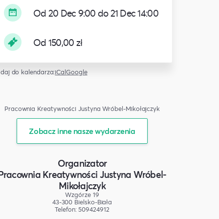
Od 20 Dec 9:00 do 21 Dec 14:00
Od 150,00 zł
daj do kalendarza:
iCal
Google
Pracownia Kreatywności Justyna Wróbel-Mikołajczyk
Zobacz inne nasze wydarzenia
Organizator
Pracownia Kreatywności Justyna Wróbel-
Mikołajczyk
Wzgórze 19
43-300 Bielsko-Biała
Telefon: 509424912