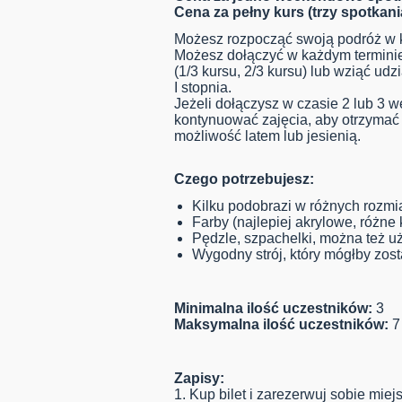
Cena za pełny kurs (trzy spotkan
Możesz rozpocząć swoją podróż w
Możesz dołączyć w każdym terminie,
(1/3 kursu, 2/3 kursu) lub wziąć udz
I stopnia.
Jeżeli dołączysz w czasie 2 lub 3 
kontynuować zajęcia, aby otrzymać w
możliwość latem lub jesienią.
Czego potrzebujesz:
Kilku podobrazi w różnych rozmi
Farby (najlepiej akrylowe, różne 
Pędzle, szpachelki, można też u
Wygodny strój, który mógłby zos
Minimalna ilość uczestników:
3
Maksymalna ilość uczestników:
7
Zapisy:
1. Kup bilet i zarezerwuj sobie mie